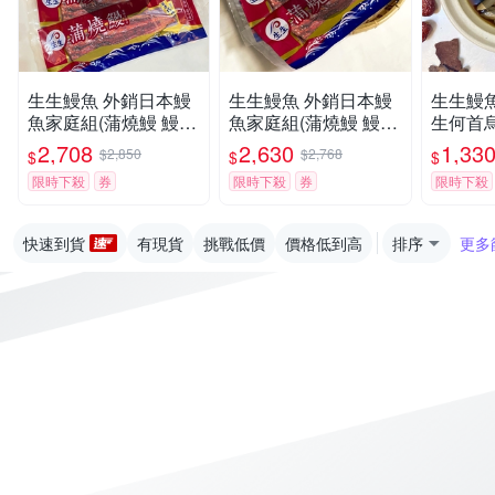
生生鰻魚 外銷日本鰻
生生鰻魚 外銷日本鰻
生生鰻
魚家庭組(蒲燒鰻 鰻片
魚家庭組(蒲燒鰻 鰻片
生何首烏
250g±10%/片*6片)
333g±10%/片*5片)
0%/包
2,708
2,630
1,33
$2,850
$2,768
$
$
$
限時下殺
券
限時下殺
券
限時下殺
快速到貨
有現貨
挑戰低價
價格低到高
排序
更多