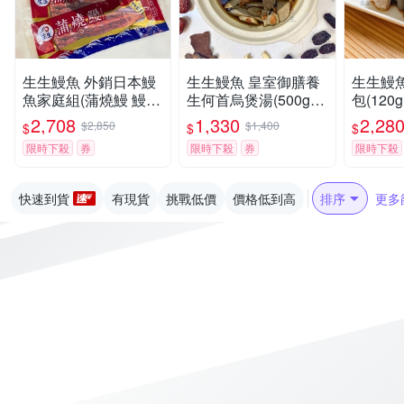
生生鰻魚 外銷日本鰻
生生鰻魚 皇室御膳養
生生鰻
魚家庭組(蒲燒鰻 鰻片
生何首烏煲湯(500g±1
包(120g
250g±10%/片*6片)
0%/包，共5包)
包+加贈
2,708
1,330
2,28
$2,850
$1,400
$
$
$
限時下殺
券
限時下殺
券
限時下殺
快速到貨
有現貨
挑戰低價
價格低到高
排序
更多