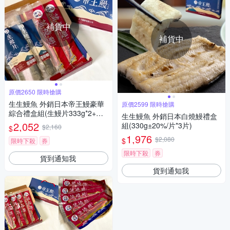
補貨中
補貨中
原價2650 限時搶購
生生鰻魚 外銷日本帝王鰻豪華
原價2599 限時搶購
綜合禮盒組(生鰻片333g*2+蒲
生生鰻魚 外銷日本白燒鰻禮盒
燒鰻250g*2)
2,052
組(330g±20%/片*3片)
$2,160
$
1,976
$2,080
$
限時下殺
券
限時下殺
券
貨到通知我
貨到通知我