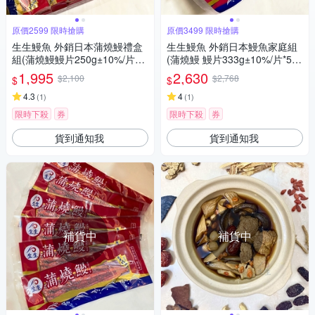
原價2599 限時搶購
原價3499 限時搶購
生生鰻魚 外銷日本蒲燒鰻禮盒
生生鰻魚 外銷日本鰻魚家庭組
組(蒲燒鰻鰻片250g±10%/片，
(蒲燒鰻 鰻片333g±10%/片*5
共4片)
片)
1,995
2,630
$2,100
$2,768
$
$
4.3
4
(
1
)
(
1
)
限時下殺
券
限時下殺
券
貨到通知我
貨到通知我
補貨中
補貨中