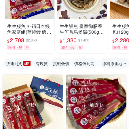
生生鰻魚 外銷日本鰻
生生鰻魚 皇室御膳養
生生鰻
魚家庭組(蒲燒鰻 鰻片
生何首烏煲湯(500g±1
包(120g
250g±10%/片*6片)
0%/包，共5包)
包+加贈
2,708
1,330
2,28
$2,850
$1,400
$
$
$
限時下殺
券
限時下殺
券
限時下殺
快速到貨
有現貨
挑戰低價
價格低到高
原料原產地
補貨中
補貨中