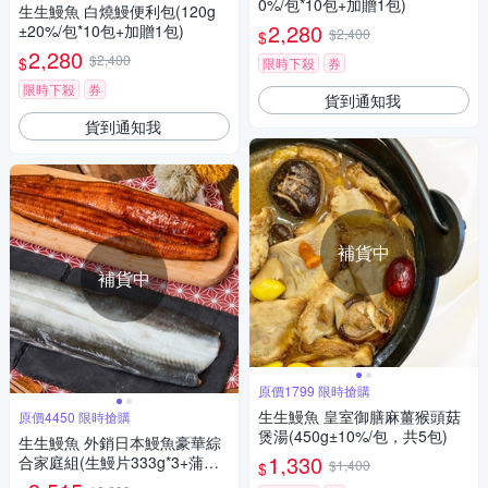
0%/包*10包+加贈1包)
生生鰻魚 白燒鰻便利包(120g
2,280
±20%/包*10包+加贈1包)
$2,400
$
2,280
$2,400
$
限時下殺
券
限時下殺
券
貨到通知我
貨到通知我
補貨中
補貨中
原價1799 限時搶購
生生鰻魚 皇室御膳麻薑猴頭菇
原價4450 限時搶購
煲湯(450g±10%/包，共5包)
生生鰻魚 外銷日本鰻魚豪華綜
1,330
合家庭組(生鰻片333g*3+蒲燒
$1,400
$
鰻333g*4)