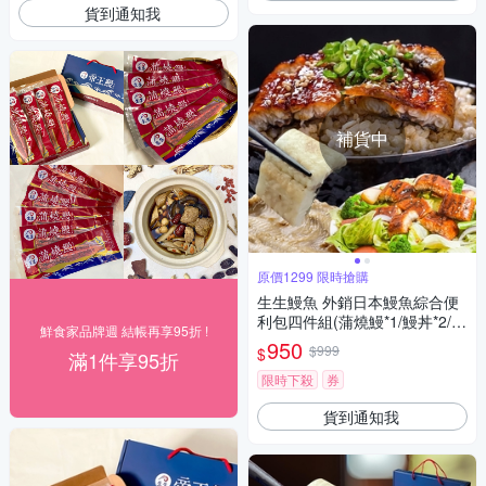
貨到通知我
補貨中
原價1299 限時搶購
生生鰻魚 外銷日本鰻魚綜合便
利包四件組(蒲燒鰻*1/鰻丼*2/白
鮮食家品牌週 結帳再享95折 !
燒鰻*1)
950
$999
$
滿1件享95折
限時下殺
券
貨到通知我