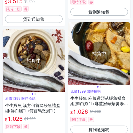
3,515
$3,699
$
限時下殺
券
限時下殺
券
貨到通知我
貨到通知我
補貨中
補貨中
原價1399 限時搶購
生生鰻魚 麻薑猴頭菇鰻魚禮盒
原價1399 限時搶購
組(鮮白鰻*1+麻薑猴頭菇煲湯*
生生鰻魚 漢方何首烏鰻魚禮盒
1)
1,026
組(鮮白鰻*1+何首烏煲湯*1)
$1,080
$
1,026
$1,080
$
限時下殺
券
限時下殺
券
貨到通知我