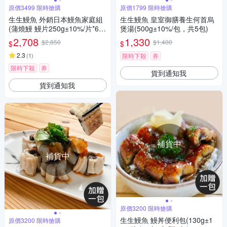
原價3499 限時搶購
原價1799 限時搶購
生生鰻魚 外銷日本鰻魚家庭組
生生鰻魚 皇室御膳養生何首烏
(蒲燒鰻 鰻片250g±10%/片*6
煲湯(500g±10%/包，共5包)
片)
2,708
1,330
$2,850
$1,400
$
$
2.3
(
1
)
限時下殺
券
限時下殺
券
貨到通知我
貨到通知我
補貨中
補貨中
原價3200 限時搶購
生生鰻魚 鰻丼便利包(130g±1
原價3200 限時搶購