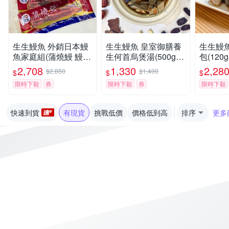
生生鰻魚 外銷日本鰻
生生鰻魚 皇室御膳養
生生鰻
魚家庭組(蒲燒鰻 鰻片
生何首烏煲湯(500g±1
包(120g
250g±10%/片*6片)
0%/包，共5包)
包+加贈
2,708
1,330
2,28
$2,850
$1,400
$
$
$
限時下殺
券
限時下殺
券
限時下殺
快速到貨
有現貨
挑戰低價
價格低到高
排序
更多