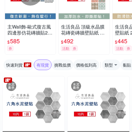
主Wall飾-歐式復古風
生活良品 頂級水晶膜
生活良
四邊形仿花磚牆貼20x
花磚瓷磚牆壁貼紙 20
壁貼紙 2
20cm(3款可選)20片/
x20cm 每套10片-北歐
10片 
585
492
445
$
$
$
袋(牆壁貼皮防水磚貼,
風馬卡龍
即撕即貼
券
活動
券
活動
券
奢華風格壁紙,仿四角
磁磚牆貼,DIY裝飾材
料貼片,模擬磁磚牆家
快速到貨
有現貨
挑戰低價
價格低到高
類型
黏貼
飾貼紙)