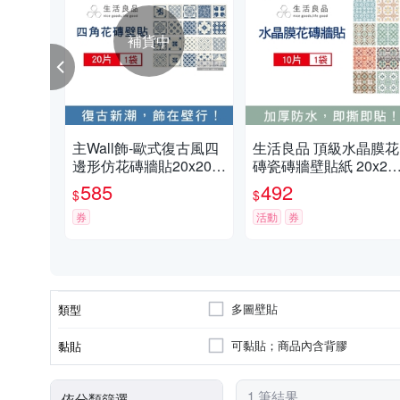
補貨中
主Wall飾-歐式復古風四
生活良品 頂級水晶膜花
邊形仿花磚牆貼20x20c
磚瓷磚牆壁貼紙 20x20
m(3款可選)20片/袋(牆壁
m 每套10片-北歐風馬
585
492
$
$
貼皮防水磚貼,奢華風格
龍
壁紙,仿四角磁磚牆貼,DI
券
活動
券
Y裝飾材料貼片,模擬磁
磚牆家飾貼紙)
多圖壁貼
類型
可黏貼；商品內含背膠
黏貼
1 筆結果
依分類篩選