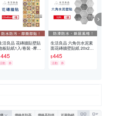
生活良品 花磚牆貼壁貼
生活良品 六角仿水泥素
生活
地板貼紙1入/卷裝 -摩洛
面花磚牆壁貼紙 20x23c
隔音
哥風格 (120x60cm,防水
m 每套10片(防水即撕即
色 
445
445
1,
$
$
$
即撕即貼)
貼)
防撞
活動
券
活動
券
活動
價
價格低到高
價格高到低
近期熱銷