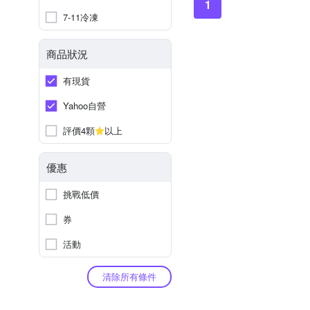
1
7-11冷凍
商品狀況
有現貨
Yahoo自營
評價4顆
以上
優惠
挑戰低價
券
活動
清除所有條件