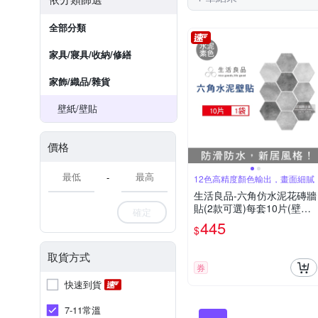
全部分類
家具/寢具/收納/修繕
家飾/織品/雜貨
壁紙/壁貼
價格
-
12色高精度顏色輸出，畫面細膩
生活良品-六角仿水泥花磚牆
貼(2款可選)每套10片(壁貼
確定
地板貼紙,復古風格壁紙,仿
445
$
六角磁磚牆貼,DIY防水即撕
即貼裝飾材料貼片,模擬磁磚
取貨方式
牆面家飾貼紙)
券
快速到貨
7-11常溫