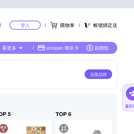
購物車
帳號綁定送
登入
看更多
uniopen 聯名卡
超贈點
追蹤品牌
OP 5
TOP 6
TOP