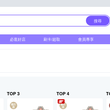
搜尋
必逛好店
刷卡/超取
會員專享
TOP 3
TOP 4
T