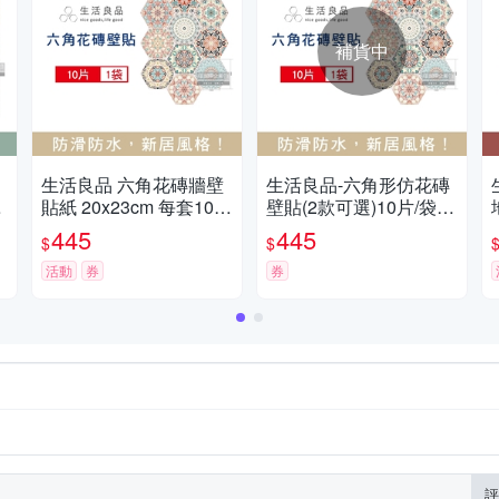
補貨中
生活良品 六角花磚牆壁
生活良品-六角形仿花磚
c
貼紙 20x23cm 每套10片
壁貼(2款可選)10片/袋
卡
兩款可選 (防水即撕即
(牆壁貼皮防水磚貼,復古
445
445
$
$
貼)
奢華風格壁紙,仿六角磁
活動
券
磚牆貼,大膽跳色系DIY
券
裝飾材料貼片,模擬磁磚
牆面家飾貼紙)
評