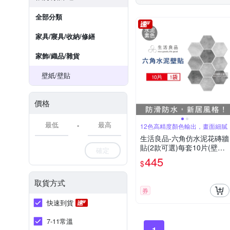
全部分類
家具/寢具/收納/修繕
家飾/織品/雜貨
壁紙/壁貼
價格
-
12色高精度顏色輸出，畫面細膩
生活良品-六角仿水泥花磚牆
貼(2款可選)每套10片(壁貼
確定
地板貼紙,復古風格壁紙,仿
445
$
六角磁磚牆貼,DIY防水即撕
即貼裝飾材料貼片,模擬磁磚
取貨方式
牆面家飾貼紙)
券
快速到貨
7-11常溫