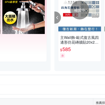
補貨中
主Wall飾-歐式復古風四
邊形仿花磚牆貼20x20c
m(3款可選)20片/袋(牆
585
$
壁貼皮防水磚貼,奢華風
格壁紙,仿四角磁磚牆
券
貼,DIY裝飾材料貼片,模
擬磁磚牆家飾貼紙)
推薦排