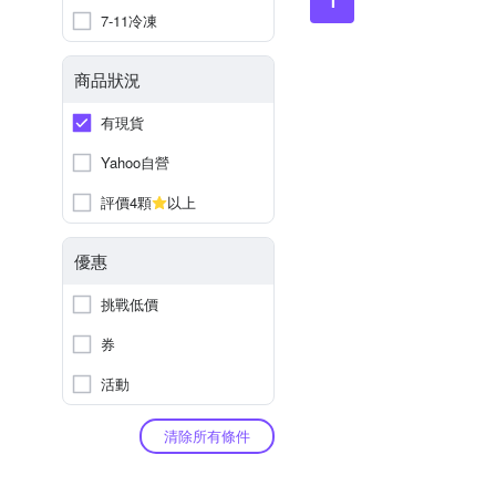
1
7-11冷凍
商品狀況
有現貨
Yahoo自營
評價4顆
以上
優惠
挑戰低價
券
活動
清除所有條件