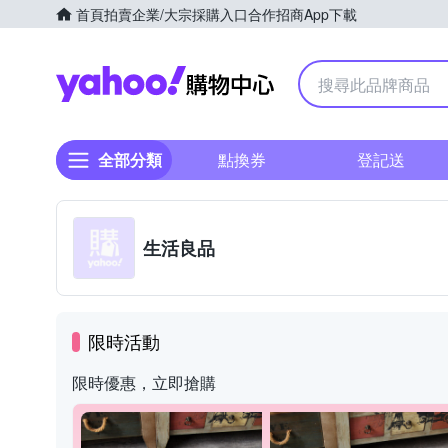
首頁
拍賣
企業/大宗採購入口
合作招商
App下載
Yahoo購物中心
全部分類
點換券
登記送
生活良品
限時活動
限時優惠，立即搶購