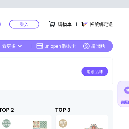
購物車
帳號綁定送
登入
看更多
uniopen 聯名卡
超贈點
追蹤品牌
TOP 2
TOP 3
TOP