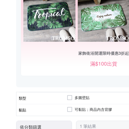
家飾衛浴開運限時優惠3折起
滿$100出貨
多圖壁貼
類型
可黏貼；商品內含背膠
黏貼
1 筆結果
依分類篩選