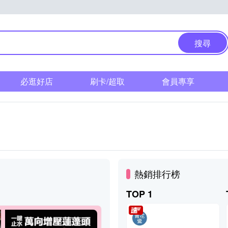
搜尋
必逛好店
刷卡/超取
會員專享
熱銷排行榜
TOP 1