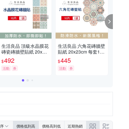
生活良品 頂級水晶膜花
生活良品 六角花磚牆壁
生活
磚瓷磚牆壁貼紙 20x20
貼紙 20x23cm 每套10
壁貼
cm 每套10片-北歐風馬
片 兩款可選 (防水即撕
(牆
492
445
4
$
$
$
卡龍
即貼)
古奢
活動
券
活動
券
磁磚
券
Y裝
磚牆
序
價格低到高
價格高到低
近期熱銷