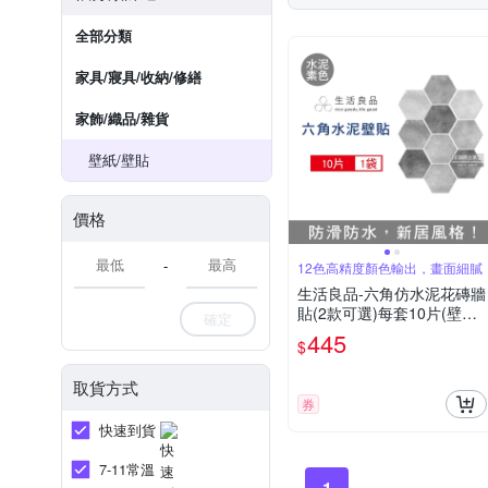
全部分類
家具/寢具/收納/修繕
家飾/織品/雜貨
壁紙/壁貼
價格
-
12色高精度顏色輸出，畫面細膩
生活良品-六角仿水泥花磚牆
貼(2款可選)每套10片(壁貼
確定
地板貼紙,復古風格壁紙,仿
445
$
六角磁磚牆貼,DIY防水即撕
即貼裝飾材料貼片,模擬磁磚
取貨方式
牆面家飾貼紙)
券
快速到貨
7-11常溫