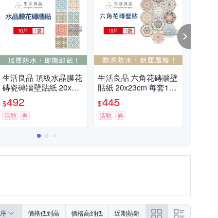
生活良品 頂級水晶膜花
生活良品 六角花磚牆壁
生活
磚瓷磚牆壁貼紙 20x20
貼紙 20x23cm 每套10
壁貼
cm 每套10片-北歐風馬
片 兩款可選 (防水即撕
(牆
492
445
4
$
$
$
卡龍
即貼)
古奢
活動
券
活動
券
磁磚
券
Y裝
磚牆
序
價格低到高
價格高到低
近期熱銷