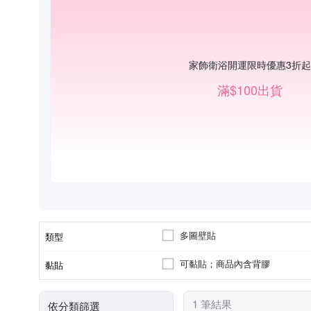
家飾衛浴開運限時優惠3折起
滿$100出貨
多圖壁貼
類型
可黏貼；商品內含背膠
黏貼
1 筆結果
依分類篩選