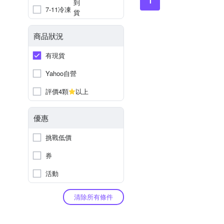
1
7-11冷凍
商品狀況
有現貨
Yahoo自營
評價4顆
以上
優惠
挑戰低價
券
活動
清除所有條件