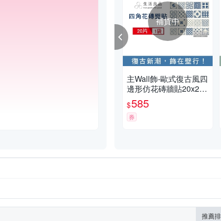
補貨中
主Wall飾-歐式復古風四
邊形仿花磚牆貼20x20c
m(3款可選)20片/袋(牆
585
$
壁貼皮防水磚貼,奢華風
格壁紙,仿四角磁磚牆
券
貼,DIY裝飾材料貼片,模
擬磁磚牆家飾貼紙)
推薦排