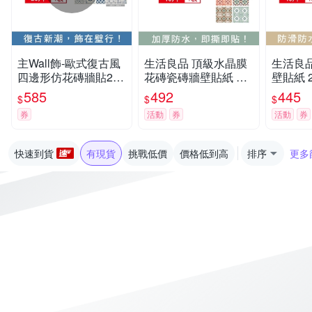
主Wall飾-歐式復古風
生活良品 頂級水晶膜
生活良
四邊形仿花磚牆貼20x
花磚瓷磚牆壁貼紙 20
壁貼紙 2
20cm(3款可選)20片/
x20cm 每套10片-北歐
10片 
585
492
445
$
$
$
袋(牆壁貼皮防水磚貼,
風馬卡龍
即撕即貼
券
活動
券
活動
券
奢華風格壁紙,仿四角
磁磚牆貼,DIY裝飾材
料貼片,模擬磁磚牆家
快速到貨
有現貨
挑戰低價
價格低到高
排序
更多
飾貼紙)