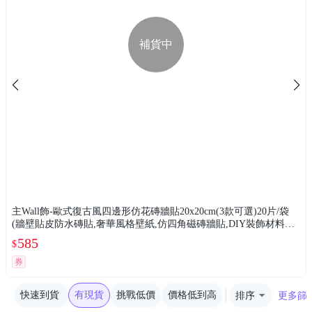
補貨中
主Wall飾-歐式復古風四邊形仿花磚牆貼20x20cm(3款可選)20片/袋
(牆壁貼皮防水磚貼,奢華風格壁紙,仿四角磁磚牆貼,DIY裝飾材料貼
片,模擬磁磚牆家飾貼紙)
585
$
券
快速到貨
有現貨
挑戰低價
價格低到高
排序
更多篩