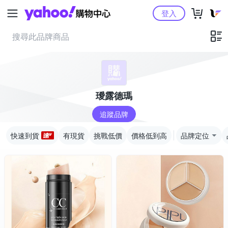
Yahoo購物中心
登入
璦露德瑪
追蹤品牌
快速到貨
有現貨
挑戰低價
價格低到高
品牌定位