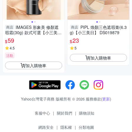
IMAGES 形象美 修顏遮
PIPL 煥顏三色遮瑕膏(6.3
商店
商店
瑕霜(30g) 款式可選【小三美
g)【小三美日】 DS019879
日】 DS021457
59
23
$
$
4.5
5
活動
加入購物車
加入購物車
Yahoo台灣電子商務 版權所有 © 2026 服務條款(
更新
)
客服中心
|
關於我們
|
購物須知
網路安全
|
隱私權
|
分類地圖