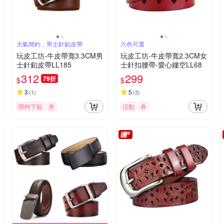
大氣簡約，男士針釦皮帶
六色可選
玩皮工坊-牛皮帶寬3.3CM男
玩皮工坊-牛皮帶寬2.3CM女
士針釦皮帶LL185
士針扣腰帶-愛心鏤空LL68
312
299
79折
$
$
3
5
(
1
)
(
3
)
限時下殺
券
活動
券