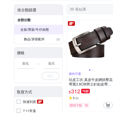
39 筆結果
依分類篩選
全部分類
女裝/男裝/牛仔休閒
飾品​/​穿搭​配件
39
價格
-
兩色可選
確定
玩皮工坊-真皮牛皮網狀壓花
帶寬3.8CM男士針釦皮帶腰
帶LL119
312
79折
取貨方式
$
5
(
6
)
快速到貨
限時下殺
券
7-11常溫