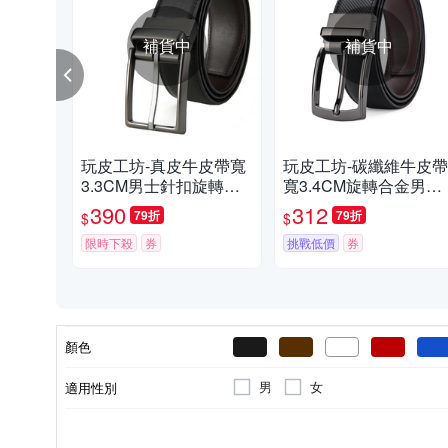
補貨中
補貨中
玩皮工坊-真皮牛皮帶寬
玩皮工坊-碳纖維牛皮帶
3.3CM男士針扣旋轉釦
寬3.4CM旋轉合金男士
頭皮帶腰帶褲帶男裝配
針釦皮帶LL175
390
312
79折
79折
$
$
件LL45
限時下殺
券
挑戰低價
券
顏色
男
女
適用性別
針釦型
腰帶/皮帶 2~5cm(中款)
真皮皮革
牛皮
其他包款
全素面
自動型
釦環
腰
釦頭
款式
皮帶材質
材質
包款
風格元素