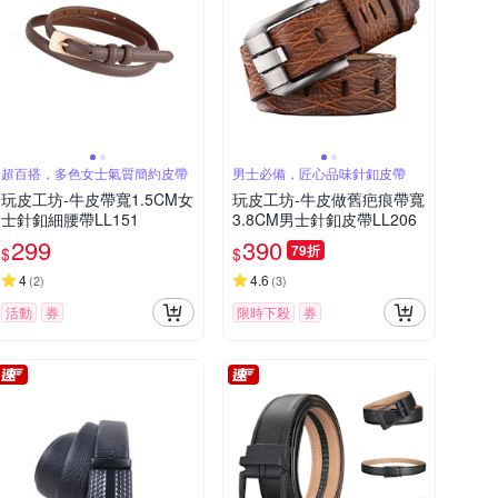
超百搭，多色女士氣質簡約皮帶
男士必備，匠心品味針釦皮帶
玩皮工坊-牛皮帶寬1.5CM女
玩皮工坊-牛皮做舊疤痕帶寬
士針釦細腰帶LL151
3.8CM男士針釦皮帶LL206
299
390
79折
$
$
4
4.6
(
2
)
(
3
)
活動
券
限時下殺
券