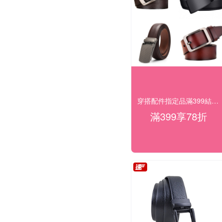
穿搭配件指定品滿399結帳享78折
滿399享78折