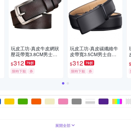
玩皮工坊-真皮牛皮網狀
玩皮工坊-真皮碳纖維牛
壓花帶寬3.8CM男士針
皮帶寬3.5CM男士自動
釦皮帶腰帶LL119
釦皮帶腰帶LL116
312
312
79折
79折
$
$
限時下殺
券
限時下殺
券
型
帶/皮帶2cm以下(細款)
腰封
展開全部