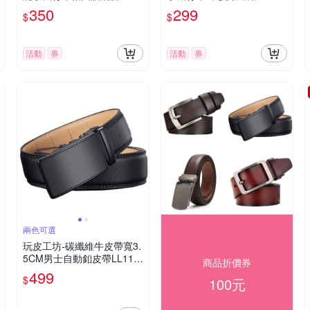
5
350
299
$
$
活動
券
活動
券
兩色可選
玩皮工坊-碳纖維牛皮帶寬3.
5CM男士自動釦皮帶LL116
商品折價券
(長130cm)
499
$
100元