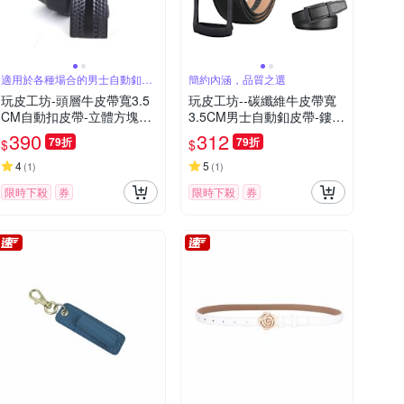
適用於各種場合的男士自動釦皮
簡約內涵，品質之選
帶
玩皮工坊-頭層牛皮帶寬3.5
玩皮工坊--碳纖維牛皮帶寬
CM自動扣皮帶-立體方塊LL
3.5CM男士自動釦皮帶-鏤空
237
釦頭-LL205
390
312
79折
79折
$
$
4
5
(
1
)
(
1
)
限時下殺
券
限時下殺
券