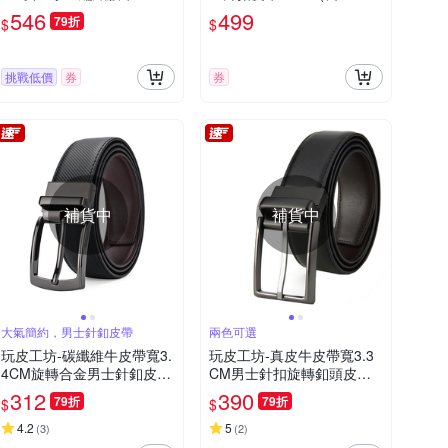
m)
546
499
79折
$
$
挑戰低價
券
券
補貨中
補貨中
大氣簡約，男士針釦皮帶
兩色可選
玩皮工坊-碳纖維牛皮帶寬3.
玩皮工坊-真皮牛皮帶寬3.3
4CM旋轉合金男士針釦皮帶
CM男士針扣旋轉釦頭皮帶
LL175
腰帶褲帶男裝配件LL45
312
390
79折
79折
$
$
4.2
5
(
3
)
(
2
)