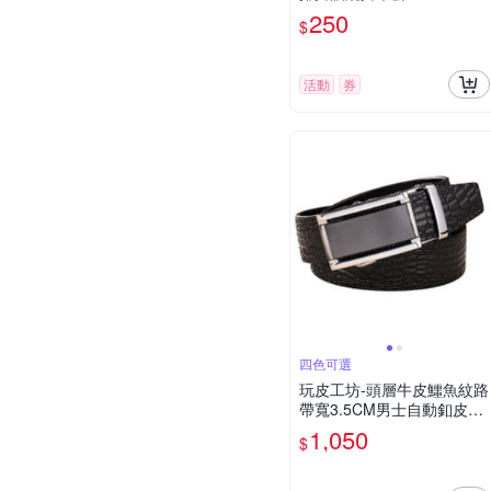
250
$
活動
券
四色可選
玩皮工坊-頭層牛皮鱷魚紋路
帶寬3.5CM男士自動釦皮帶
LL113(長130cm)
1,050
$