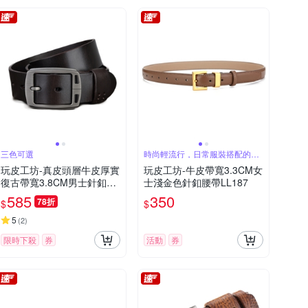
三色可選
時尚輕流行，日常服裝搭配的必
備配件
玩皮工坊-真皮頭層牛皮厚實
玩皮工坊-牛皮帶寬3.3CM女
復古帶寬3.8CM男士針釦寬
士淺金色針釦腰帶LL187
版皮帶腰帶褲帶LL21
585
350
78折
$
$
5
(
2
)
限時下殺
券
活動
券