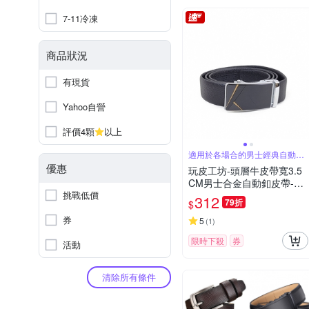
7-11冷凍
商品狀況
有現貨
Yahoo自營
評價4顆
以上
適用於各場合的男士經典自動釦
皮帶
優惠
玩皮工坊-頭層牛皮帶寬3.5
CM男士合金自動釦皮帶-雕
挑戰低價
刻線條 LL196
312
79折
$
券
5
(
1
)
限時下殺
券
活動
清除所有條件