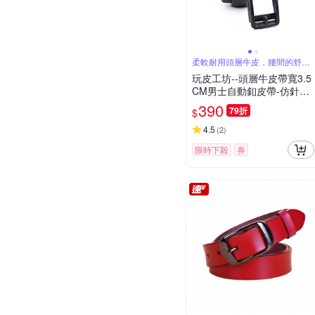
柔軟耐用頭層牛皮，腰間的舒適
配件
玩皮工坊--頭層牛皮帶寬3.5
CM男士自動釦皮帶-仿針釦
LL213
390
79折
$
4.5
(
2
)
限時下殺
券