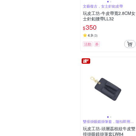
文藝復古，女士針釦皮帶
玩皮工坊-牛皮帶寬2.8CM女
士針釦腰帶LL32
350
$
4.9
(
3
)
活動
券
雙排掛眼鏡掛筆套，隨扣即用，
便捷出行
玩皮工坊-頭層荔枝紋牛皮雙
排掛眼鏡掛筆套LW84