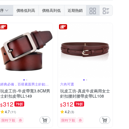
序
價格低到高
價格高到低
近期熱銷
經典必備，百搭素面男士針釦皮
六色可選
帶
玩皮工坊-牛皮帶寬3.8CM男
玩皮工坊-真皮牛皮兩用女士
士針扣皮帶LL149
針扣腰封腰帶皮帶LL108
312
312
79折
79折
$
$
4.7
4.2
(
11
)
(
3
)
限時下殺
券
限時下殺
券