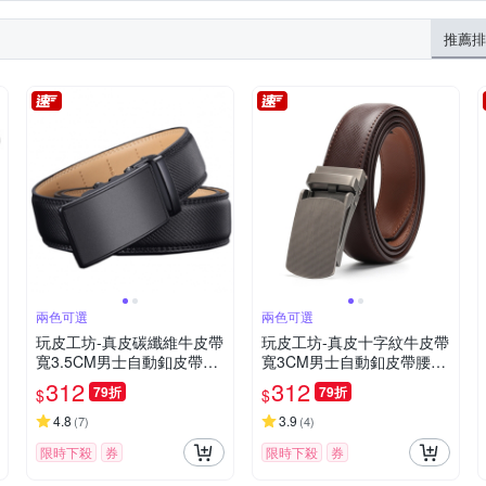
推薦排
兩色可選
兩色可選
玩皮工坊-真皮碳纖維牛皮帶
玩皮工坊-真皮十字紋牛皮帶
寬3.5CM男士自動釦皮帶腰
寬3CM男士自動釦皮帶腰帶
帶LL116
LL115
312
312
79折
79折
$
$
4.8
3.9
(
7
)
(
4
)
限時下殺
券
限時下殺
券