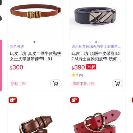
五色可選
適用於各種場合的男士必備自動
釦皮帶
玩皮工坊-真皮二層牛皮顯瘦
玩皮工坊-頭層牛皮帶寬3.5
女士皮帶腰帶褲帶LL91
CM男士自動釦皮帶-幾何斜
LL182
300
390
79折
$
$
5
(
5
)
活動
券
限時下殺
券