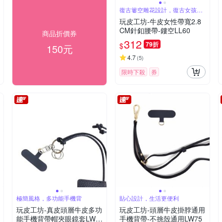
復古簍空雕花設計，復古女孩必
敗
玩皮工坊-牛皮女性帶寬2.8
CM針釦腰帶-鏤空LL60
商品折價券
312
79折
$
150元
4.7
(
5
)
限時下殺
券
極簡風格，多功能手機背
貼心設計，生活更便利
玩皮工坊-真皮頭層牛皮多功
玩皮工坊-頭層牛皮掛脖通用
能手機背帶帽夾眼鏡套LW8
手機背帶-不挑殼通用LW75