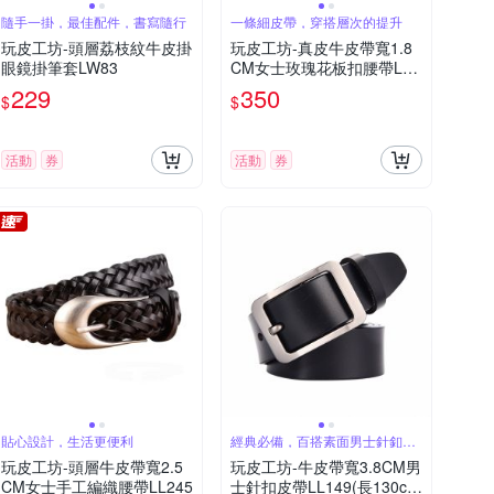
隨手一掛，最佳配件，書寫隨行
一條細皮帶，穿搭層次的提升
玩皮工坊-頭層荔枝紋牛皮掛
玩皮工坊-真皮牛皮帶寬1.8
眼鏡掛筆套LW83
CM女士玫瑰花板扣腰帶LL2
35
229
350
$
$
活動
券
活動
券
貼心設計，生活更便利
經典必備，百搭素面男士針釦皮
帶
玩皮工坊-頭層牛皮帶寬2.5
玩皮工坊-牛皮帶寬3.8CM男
CM女士手工編織腰帶LL245
士針扣皮帶LL149(長130c