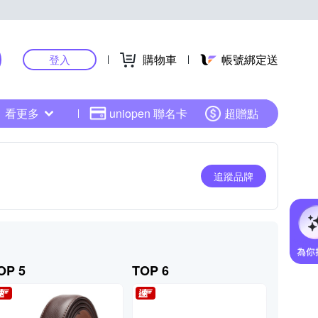
購物車
帳號綁定送
登入
看更多
uniopen 聯名卡
超贈點
追蹤品牌
OP 5
TOP 6
TOP