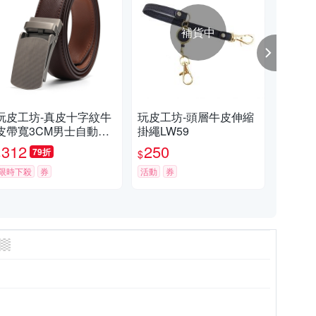
補貨中
玩皮工坊-真皮十字紋牛
玩皮工坊-頭層牛皮伸縮
玩皮
皮帶寬3CM男士自動釦
掛繩LW59
M女
皮帶腰帶LL115
312
250
3
79折
$
$
$
限時下殺
券
活動
券
活動