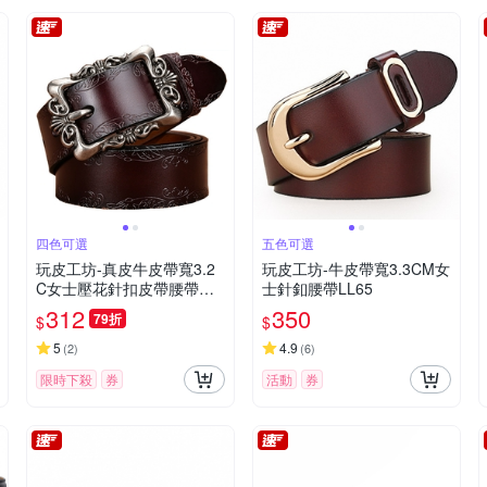
四色可選
五色可選
玩皮工坊-真皮牛皮帶寬3.2
玩皮工坊-牛皮帶寬3.3CM女
C女士壓花針扣皮帶腰帶褲
士針釦腰帶LL65
帶女裝服飾配件LL37
312
350
79折
$
$
5
4.9
(
2
)
(
6
)
限時下殺
券
活動
券