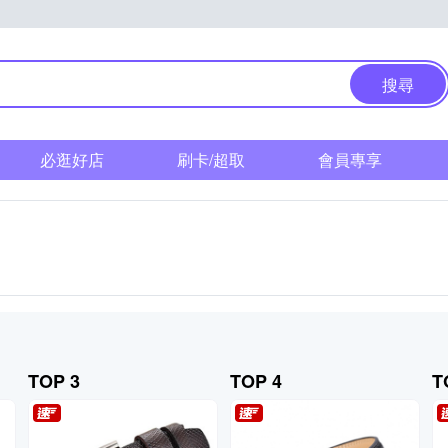
搜尋
必逛好店
刷卡/超取
會員專享
TOP 3
TOP 4
T