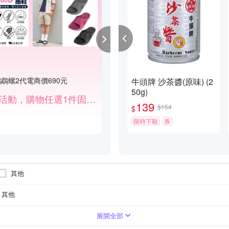
鵡螺2代電商價690元
春季食材節南北乾貨滿599打9
牛頭牌 沙茶醬(原味) (2
50g)
滿件折扣活動，購物任選1件固定690元、任選2件固定1,380元，依此類推。
滿$599享9折
139
$154
$
限時下殺
券
其他
其他
展開全部