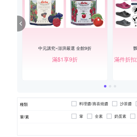
中元講究~澎湃嚴選 全館9折
鸚
滿$1享9折
料理醬/壽喜燒醬
沙茶醬
種類
葷
全素
奶蛋素
葷/素
台灣
台灣
泰國
泰國
製造/加工地
原料原產地