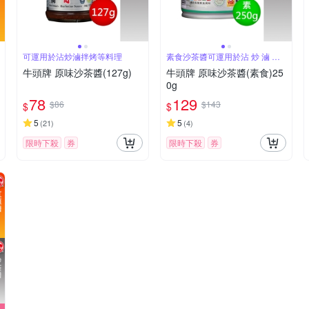
可運用於沾炒滷拌烤等料理
素食沙茶醬可運用於沾 炒 滷 拌
烤
牛頭牌 原味沙茶醬(127g)
牛頭牌 原味沙茶醬(素食)25
0g
78
129
$86
$143
$
$
5
5
(
21
)
(
4
)
限時下殺
券
限時下殺
券