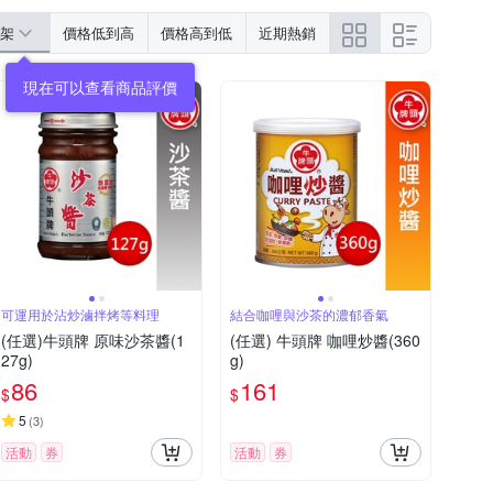
架
價格低到高
價格高到低
近期熱銷
可運用於沾炒滷拌烤等料理
結合咖哩與沙茶的濃郁香氣
(任選)牛頭牌 原味沙茶醬(1
(任選) 牛頭牌 咖哩炒醬(360
27g)
g)
86
161
$
$
5
(
3
)
活動
券
活動
券