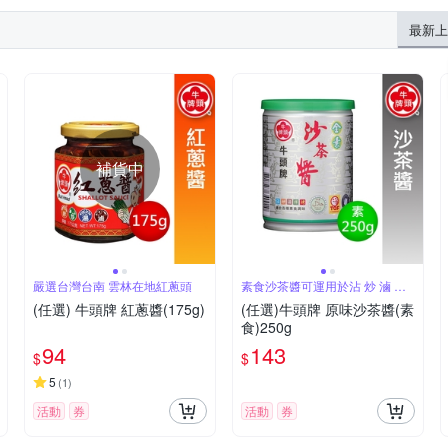
最新上
補貨中
嚴選台灣台南 雲林在地紅蔥頭
素食沙茶醬可運用於沾 炒 滷 拌
烤
(任選) 牛頭牌 紅蔥醬(175g)
(任選)牛頭牌 原味沙茶醬(素
食)250g
94
143
$
$
5
(
1
)
活動
券
活動
券