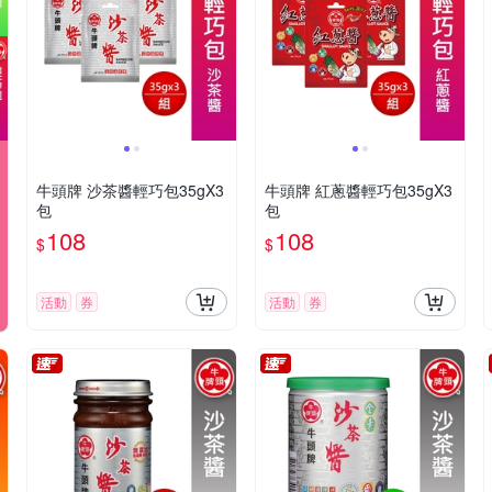
牛頭牌 沙茶醬輕巧包35gX3
牛頭牌 紅蔥醬輕巧包35gX3
包
包
108
108
$
$
活動
券
活動
券