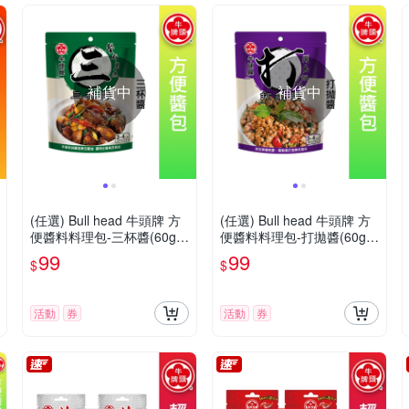
補貨中
補貨中
(任選) Bull head 牛頭牌 方
(任選) Bull head 牛頭牌 方
便醬料料理包-三杯醬(60gx
便醬料料理包-打拋醬(60gx
2包入)
2包入)
99
99
$
$
活動
券
活動
券