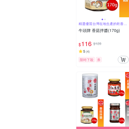
精選優質台灣在地生產的乾香菇
製作
牛頭牌 香菇拌醬(170g)
116
$128
$
5
(
4
)
限時下殺
券