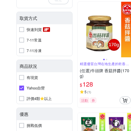
取貨方式
快速到貨
7-11常溫
7-11冷凍
精選優質台灣在地生產的乾香菇
商品狀況
製作
(任選)牛頭牌 香菇拌醬(170
g)
有現貨
128
$
Yahoo自營
5
(
1
)
評價4顆
以上
活動
券
優惠
挑戰低價