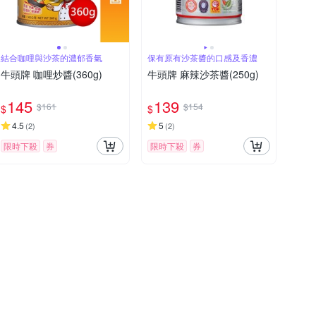
結合咖哩與沙茶的濃郁香氣
保有原有沙茶醬的口感及香濃
牛頭牌 咖哩炒醬(360g)
牛頭牌 麻辣沙茶醬(250g)
145
139
$161
$154
$
$
4.5
5
(
2
)
(
2
)
限時下殺
券
限時下殺
券