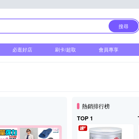
搜尋
必逛好店
刷卡/超取
會員專享
熱銷排行榜
TOP 1