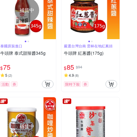
補貨中
泰國原裝進口
嚴選台灣台南 雲林在地紅蔥頭
牛頭牌 泰式甜辣醬345g
牛頭牌 紅蔥醬(175g)
75
85
$94
$
$
5
4.9
(
2
)
(
8
)
活動
券
限時下殺
券
補貨中