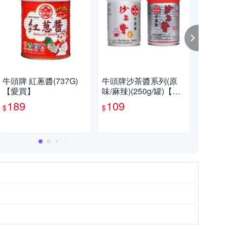
折
【買就送】新天鵝堡桌遊全系列送桌遊
牛頭牌 紅蔥醬(737G)
牛頭牌沙茶醬系列(原
牛頭
【愛買】
味/麻辣)(250g/罐)【愛
【
滿額折扣活動，購物滿1元送贈品。
買】
189
109
2
$
$
$