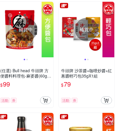
補貨中
補貨中
(任選) Bull head 牛頭牌 方
牛頭牌 沙茶醬+咖哩炒醬+紅
便醬料料理包-麻婆醬(60gx
蔥醬輕巧包35gX1組
2包入)
99
79
$
$
活動
券
活動
券