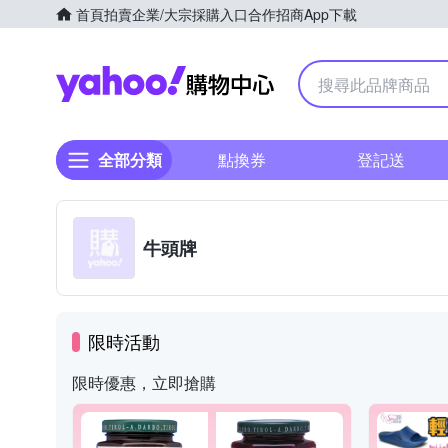
首頁
拍賣
企業/大宗採購入口
合作招商
App下載
Yahoo購物中心
全部分類
點換券
登記送
牛頭牌
限時活動
限時優惠，立即搶購