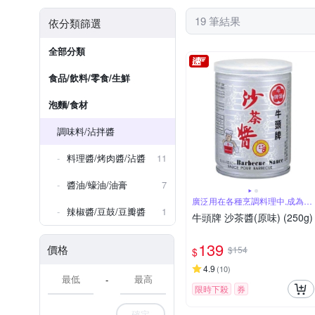
19 筆結果
依分類篩選
全部分類
食品/飲料/零食/生鮮
泡麵/食材
調味料/沾拌醬
料理醬/烤肉醬/沾醬
11
醬油/蠔油/油膏
7
廣泛用在各種烹調料理中,成為美
食調味之王
辣椒醬/豆鼓/豆瓣醬
1
牛頭牌 沙茶醬(原味) (250g)
139
價格
$154
$
4.9
(
10
)
-
限時下殺
券
確定