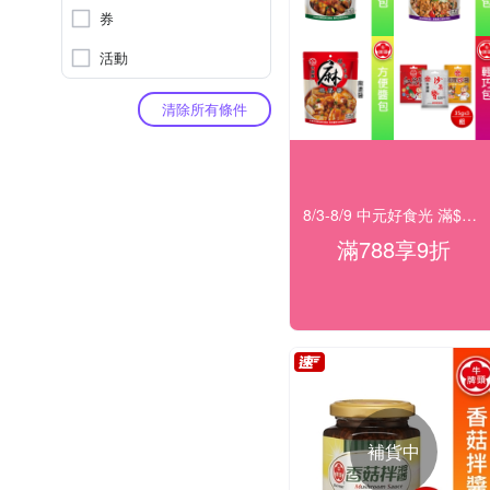
券
活動
清除所有條件
8/3-8/9 中元好食光 滿$788享9折
滿788享9折
補貨中