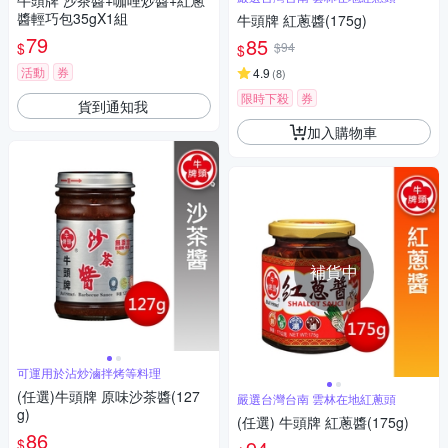
牛頭牌 沙茶醬+咖哩炒醬+紅蔥
醬輕巧包35gX1組
牛頭牌 紅蔥醬(175g)
79
85
$
$94
$
活動
券
4.9
(
8
)
限時下殺
券
貨到通知我
加入購物車
補貨中
可運用於沾炒滷拌烤等料理
(任選)牛頭牌 原味沙茶醬(127
嚴選台灣台南 雲林在地紅蔥頭
g)
(任選) 牛頭牌 紅蔥醬(175g)
86
$