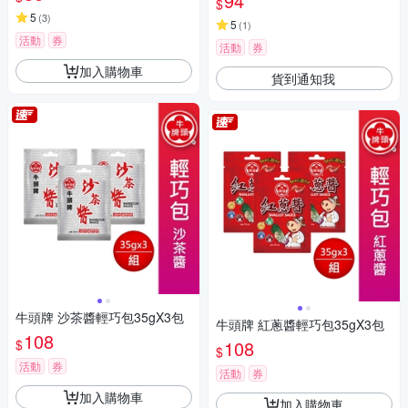
94
$
5
(
3
)
5
(
1
)
活動
券
活動
券
加入購物車
貨到通知我
牛頭牌 沙茶醬輕巧包35gX3包
牛頭牌 紅蔥醬輕巧包35gX3包
108
$
108
$
活動
券
活動
券
加入購物車
加入購物車