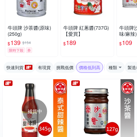
牛頭牌 沙茶醬(原味)
牛頭牌 紅蔥醬(737G)
牛頭牌
(250g)
【愛買】
味/麻辣)
買】
139
189
109
$154
$
$
$
限時下殺
券
快速到貨
有現貨
挑戰低價
價格低到高
種類
製造
補貨中