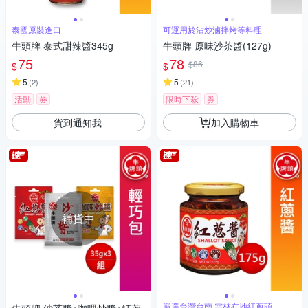
泰國原裝進口
可運用於沾炒滷拌烤等料理
牛頭牌 泰式甜辣醬345g
牛頭牌 原味沙茶醬(127g)
75
78
$86
$
$
5
5
(
2
)
(
21
)
活動
券
限時下殺
券
貨到通知我
加入購物車
補貨中
嚴選台灣台南 雲林在地紅蔥頭