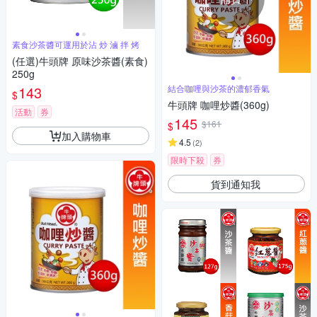
素食沙茶醬可運用於沾 炒 滷 拌 烤
(任選)牛頭牌 原味沙茶醬(素食)
250g
143
結合咖哩與沙茶的濃郁香氣
$
牛頭牌 咖哩炒醬(360g)
活動
券
145
$161
$
加入購物車
4.5
(
2
)
限時下殺
券
貨到通知我