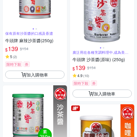
保有原有沙茶醬的口感及香濃
牛頭牌 麻辣沙茶醬(250g)
139
$154
$
廣泛用在各種烹調料理中,成為美食
調味之王
5
(
2
)
牛頭牌 沙茶醬(原味) (250g)
限時下殺
券
139
$154
$
加入購物車
4.9
(
10
)
限時下殺
券
加入購物車
補貨中