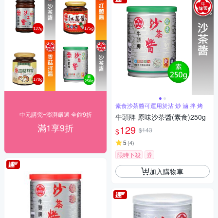
素食沙茶醬可運用於沾 炒 滷 拌 烤
中元講究~澎湃嚴選 全館9折
牛頭牌 原味沙茶醬(素食)250g
滿1享9折
129
$143
$
5
(
4
)
限時下殺
券
加入購物車