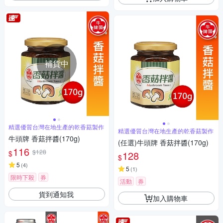
補貨中
精選優質台灣在地生產的乾香菇製作
精選優質台灣在地生產的乾香菇製作
牛頭牌 香菇拌醬(170g)
(任選)牛頭牌 香菇拌醬(170g)
116
$128
$
128
$
5
(
4
)
5
(
1
)
限時下殺
券
活動
券
貨到通知我
加入購物車