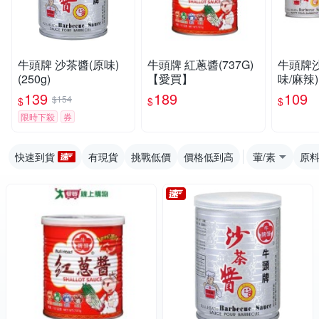
牛頭牌 沙茶醬(原味)
牛頭牌 紅蔥醬(737G)
牛頭牌
(250g)
【愛買】
味/麻辣)
買】
139
189
109
$154
$
$
$
限時下殺
券
快速到貨
有現貨
挑戰低價
價格低到高
葷/素
原