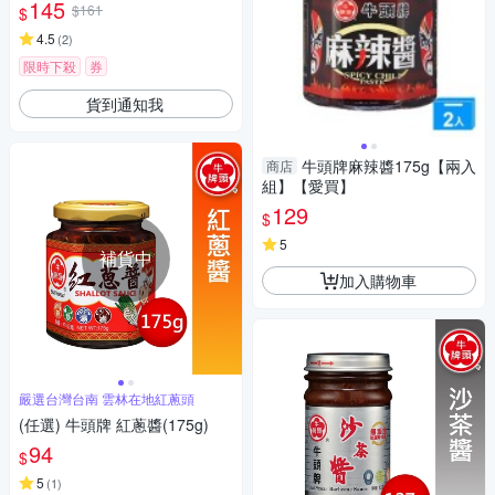
145
$161
$
4.5
(
2
)
限時下殺
券
貨到通知我
牛頭牌麻辣醬175g【兩入
商店
組】【愛買】
129
$
5
補貨中
加入購物車
嚴選台灣台南 雲林在地紅蔥頭
(任選) 牛頭牌 紅蔥醬(175g)
94
$
5
(
1
)