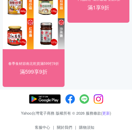
滿1享9折
春季食材節南北乾貨滿599打9折
滿599享9折
Yahoo台灣電子商務 版權所有 © 2026 服務條款(
更新
)
客服中心
|
關於我們
|
購物須知