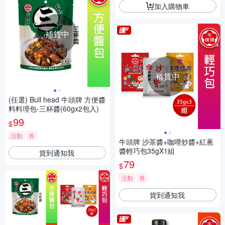
加入購物車
補貨中
補貨中
(任選) Bull head 牛頭牌 方便醬
料料理包-三杯醬(60gx2包入)
99
$
活動
券
牛頭牌 沙茶醬+咖哩炒醬+紅蔥
醬輕巧包35gX1組
貨到通知我
79
$
活動
券
貨到通知我