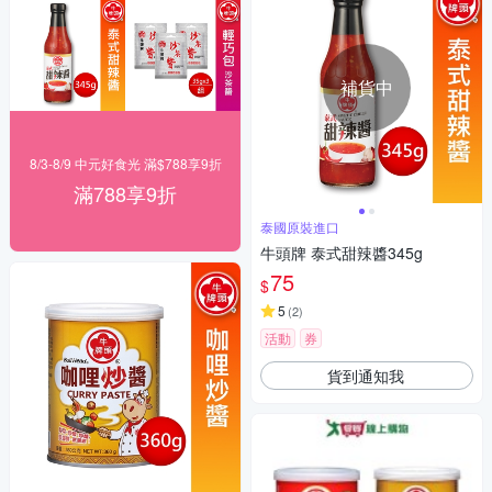
補貨中
8/3-8/9 中元好食光 滿$788享9折
滿788享9折
泰國原裝進口
牛頭牌 泰式甜辣醬345g
75
$
5
(
2
)
活動
券
貨到通知我