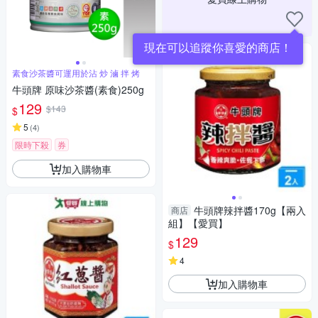
現在可以追蹤你喜愛的商店！
素食沙茶醬可運用於沾 炒 滷 拌 烤
牛頭牌 原味沙茶醬(素食)250g
129
$143
$
5
(
4
)
限時下殺
券
加入購物車
牛頭牌辣拌醬170g【兩入
商店
組】【愛買】
129
$
4
加入購物車