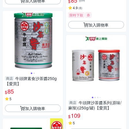
85
加入購物車
$94
$
4.9
(
8
)
限時下殺
券
加入購物車
牛頭牌素食沙茶醬250g
商店
【愛買】
85
$
5
牛頭牌沙茶醬系列(原味/
商店
麻辣)(250g/罐)【愛買】
加入購物車
109
$
5