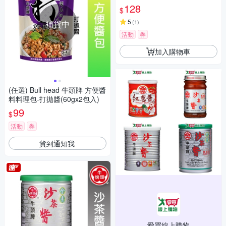
128
$
5
(
1
)
補貨中
活動
券
加入購物車
(任選) Bull head 牛頭牌 方便醬
料料理包-打拋醬(60gx2包入)
99
$
活動
券
貨到通知我
愛買線上購物