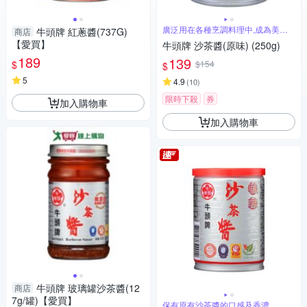
廣泛用在各種烹調料理中,成為美食
牛頭牌 紅蔥醬(737G)
商店
調味之王
【愛買】
牛頭牌 沙茶醬(原味) (250g)
189
139
$
$154
$
5
4.9
(
10
)
限時下殺
券
加入購物車
加入購物車
牛頭牌 玻璃罐沙茶醬(12
商店
7g/罐)【愛買】
保有原有沙茶醬的口感及香濃