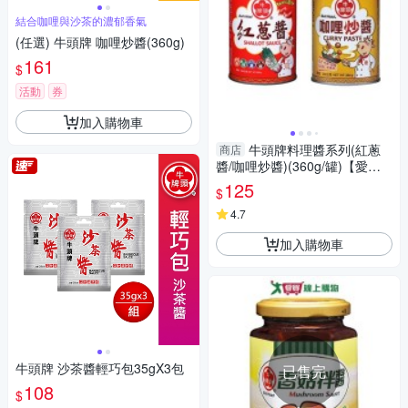
結合咖哩與沙茶的濃郁香氣
(任選) 牛頭牌 咖哩炒醬(360g)
161
$
活動
券
加入購物車
牛頭牌料理醬系列(紅蔥
商店
醬/咖哩炒醬)(360g/罐)【愛
買】
125
$
4.7
加入購物車
牛頭牌 沙茶醬輕巧包35gX3包
已售完
108
$