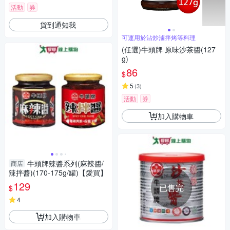
活動
券
貨到通知我
可運用於沾炒滷拌烤等料理
(任選)牛頭牌 原味沙茶醬(127
g)
86
$
5
(
3
)
活動
券
加入購物車
牛頭牌辣醬系列(麻辣醬/
商店
辣拌醬)(170-175g/罐)【愛買】
129
已售完
$
4
加入購物車