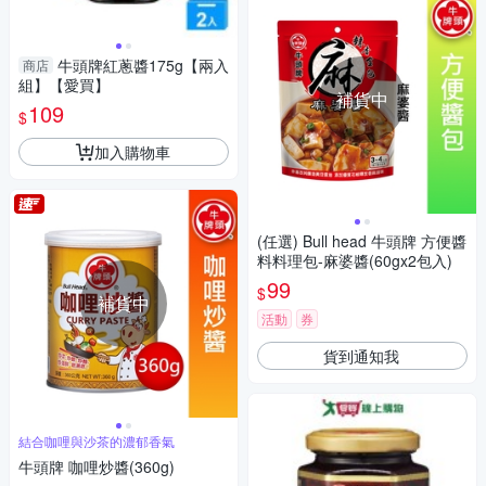
牛頭牌紅蔥醬175g【兩入
商店
組】【愛買】
補貨中
109
$
加入購物車
(任選) Bull head 牛頭牌 方便醬
料料理包-麻婆醬(60gx2包入)
99
$
補貨中
活動
券
貨到通知我
結合咖哩與沙茶的濃郁香氣
牛頭牌 咖哩炒醬(360g)