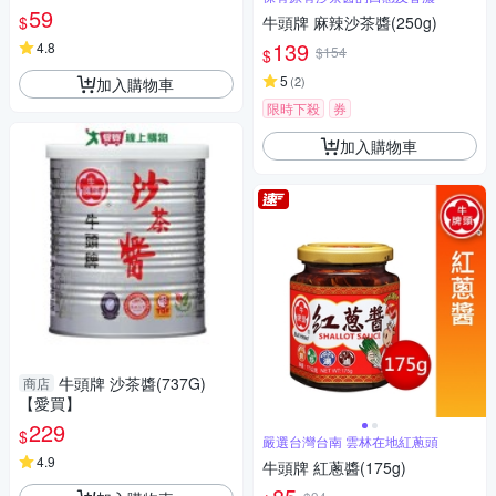
59
$
牛頭牌 麻辣沙茶醬(250g)
139
4.8
$154
$
5
(
2
)
加入購物車
限時下殺
券
加入購物車
牛頭牌 沙茶醬(737G)
商店
【愛買】
229
$
嚴選台灣台南 雲林在地紅蔥頭
4.9
牛頭牌 紅蔥醬(175g)