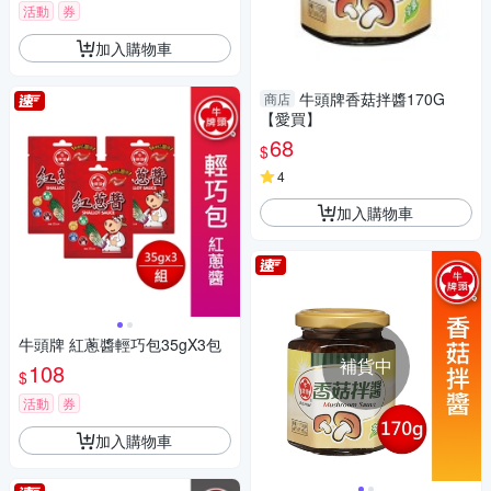
活動
券
加入購物車
牛頭牌香菇拌醬170G
商店
【愛買】
68
$
4
加入購物車
牛頭牌 紅蔥醬輕巧包35gX3包
補貨中
108
$
活動
券
加入購物車