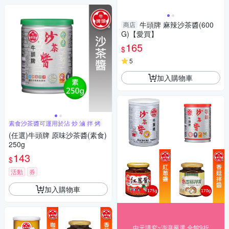
牛頭牌 麻辣沙茶醬(600
商店
G)【愛買】
165
$
5
加入購物車
素食沙茶醬可運用於沾 炒 滷 拌 烤
(任選)牛頭牌 原味沙茶醬(素食)
250g
143
$
活動
券
加入購物車
中元講究~澎湃嚴選 全館9折