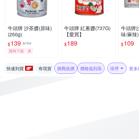
牛頭牌 沙茶醬(原味)
牛頭牌 紅蔥醬(737G)
牛頭牌
(250g)
【愛買】
味/麻辣)
買】
139
189
109
$154
$
$
$
限時下殺
券
快速到貨
有現貨
挑戰低價
價格低到高
排序
更多