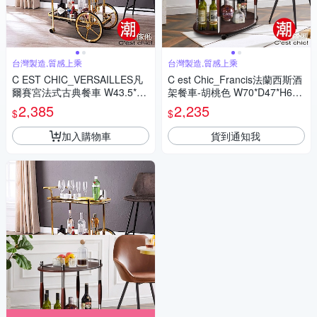
台灣製造,質感上乘
台灣製造,質感上乘
C EST CHIC_VERSAILLES凡
C est Chic_Francis法蘭西斯酒
爾賽宮法式古典餐車 W43.5*D6
架餐車-胡桃色 W70*D47*H67
8.5*H74.5cm
cm
2,385
2,235
$
$
加入購物車
貨到通知我