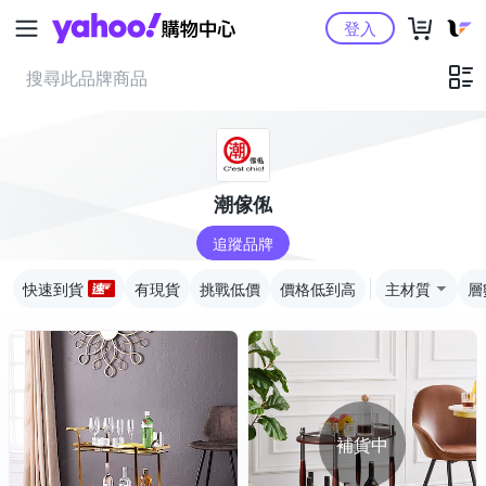
Yahoo購物中心
登入
潮傢俬
追蹤品牌
快速到貨
有現貨
挑戰低價
價格低到高
主材質
層
補貨中