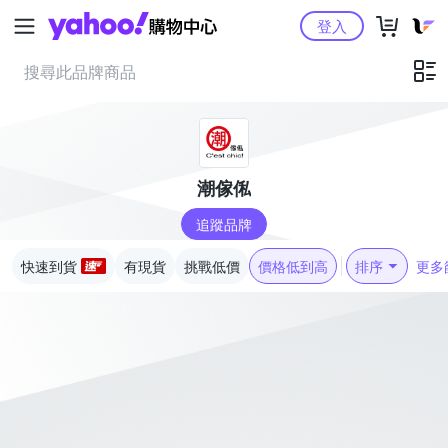
Yahoo購物中心
登入
潮傢俬
追蹤品牌
快速到貨
有現貨
挑戰低價
價格低到高
排序
更多