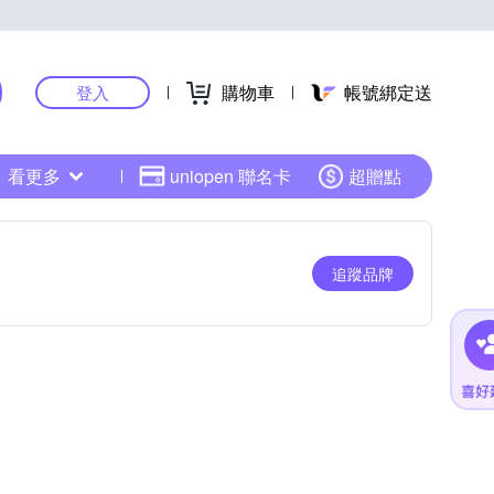
購物車
帳號綁定送
登入
看更多
uniopen 聯名卡
超贈點
追蹤品牌