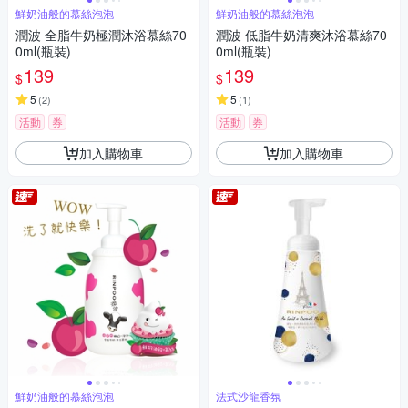
鮮奶油般的慕絲泡泡
鮮奶油般的慕絲泡泡
潤波 全脂牛奶極潤沐浴慕絲70
潤波 低脂牛奶清爽沐浴慕絲70
0ml(瓶裝)
0ml(瓶裝)
139
139
$
$
5
5
(
2
)
(
1
)
活動
券
活動
券
加入購物車
加入購物車
鮮奶油般的慕絲泡泡
法式沙龍香氛