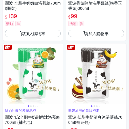
潤波 全脂牛奶嫩白浴慕絲700m
潤波香氛除菌洗手慕絲(晚香玉
l(瓶裝)
香氛)300ml
139
99
$
$
活動
券
活動
券
加入購物車
加入購物車
鮮奶油般的慕絲泡泡
鮮奶油般的慕絲泡泡
潤波 1/2全脂牛奶制菌沐浴慕絲
潤波 低脂牛奶清爽沐浴慕絲70
700ml (補充包)
0ml(補充包)