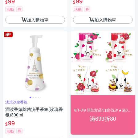
99
99
$
$
活動
券
活動
券
加入購物車
加入購物車
法式沙龍香氛
潤波香氛除菌洗手慕絲(玫瑰香
8/1-8/9 開架髮品/口腔/洗沐★滿699折80
氛)300ml
滿699折80
99
$
活動
券