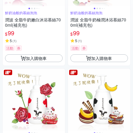
鮮奶油般的慕絲泡泡
鮮奶油般的慕絲泡泡
潤波 全脂牛奶嫩白沐浴慕絲70
潤波 全脂牛奶極潤沐浴慕絲70
0ml(補充包)
0ml(補充包)
99
99
$
$
5
5
(
1
)
(
1
)
活動
券
活動
券
加入購物車
加入購物車