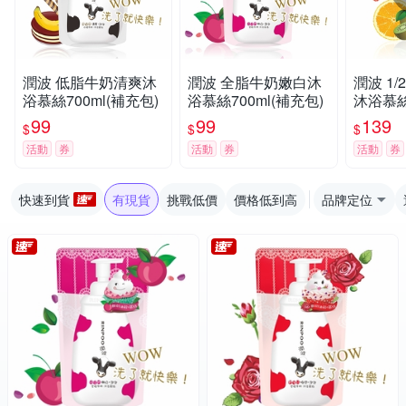
潤波 低脂牛奶清爽沐
潤波 全脂牛奶嫩白沐
潤波 1
浴慕絲700ml(補充包)
浴慕絲700ml(補充包)
沐浴慕絲7
99
99
139
$
$
$
活動
券
活動
券
活動
券
快速到貨
有現貨
挑戰低價
價格低到高
品牌定位