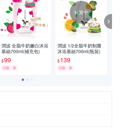
補貨中
【心動七夕，美好成雙】滿799現折70元 (不累計，部分特價品不列入折扣)
潤波 全脂牛奶嫩白沐浴
潤波 1/2全脂牛奶制菌
潤
慕絲700ml(補充包)
沐浴慕絲700ml(瓶裝)
(晚
滿額折扣活動，購物滿799元現折70元。（部份商品除外）
99
139
9
$
$
$
活動
券
活動
券
活動