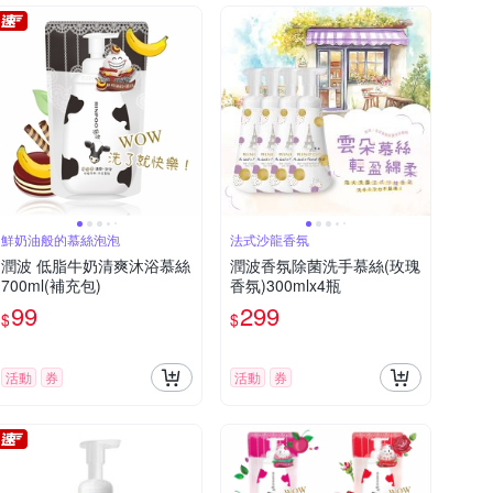
鮮奶油般的慕絲泡泡
法式沙龍香氛
潤波 低脂牛奶清爽沐浴慕絲
潤波香氛除菌洗手慕絲(玫瑰
700ml(補充包)
香氛)300mlx4瓶
99
299
$
$
活動
券
活動
券