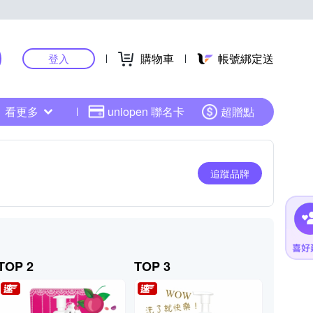
購物車
帳號綁定送
登入
看更多
uniopen 聯名卡
超贈點
追蹤品牌
TOP 2
TOP 3
TOP