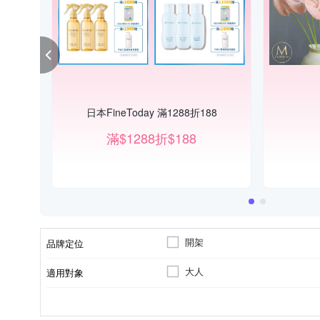
日本FineToday 滿1288折188
滿$1288折$188
開架
品牌定位
大人
適用對象
各種肌膚
沐浴乳/沐浴露/沐浴精
身體保養
手足保養
洗手
2030/12/01
適用膚質
品類
適用部位
製造日期/有效日期