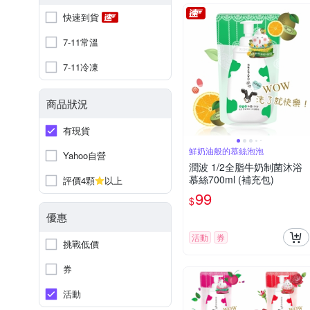
快速到貨
7-11常溫
7-11冷凍
商品狀況
有現貨
鮮奶油般的慕絲泡泡
Yahoo自營
潤波 1/2全脂牛奶制菌沐浴
慕絲700ml (補充包)
評價4顆
以上
99
$
優惠
活動
券
挑戰低價
券
活動