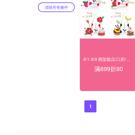
清除所有條件
8/1-8/9 開架髮品/口腔/洗沐★滿699折80
滿699折80
1