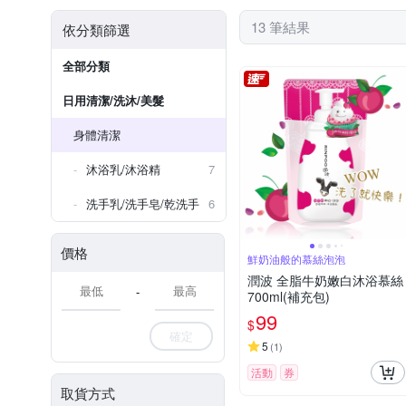
13 筆結果
依分類篩選
全部分類
日用清潔/洗沐/美髮
身體清潔
沐浴乳/沐浴精
7
洗手乳/洗手皂/乾洗手
6
價格
鮮奶油般的慕絲泡泡
潤波 全脂牛奶嫩白沐浴慕絲
-
700ml(補充包)
99
$
確定
5
(
1
)
活動
券
取貨方式