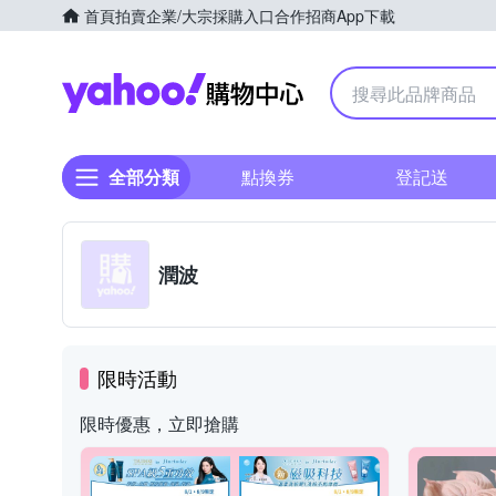
首頁
拍賣
企業/大宗採購入口
合作招商
App下載
Yahoo購物中心
全部分類
點換券
登記送
潤波
限時活動
限時優惠，立即搶購