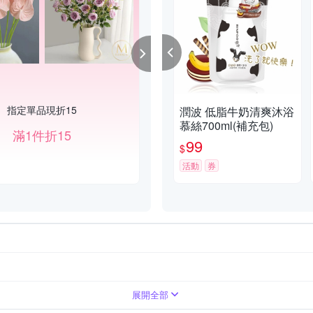
指定單品現折15
潤波 低脂牛奶清爽沐浴
慕絲700ml(補充包)
滿1件折15
99
$
活動
券
乳/乾洗手
展開全部