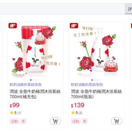
評
鮮奶油般的慕絲泡泡
鮮奶油般的慕絲泡泡
潤波 全脂牛奶極潤沐浴慕絲
潤波 全脂牛奶極潤沐浴慕絲
700ml(補充包)
700ml(瓶裝)
99
139
$
$
5
5
(
1
)
(
2
)
活動
券
活動
券