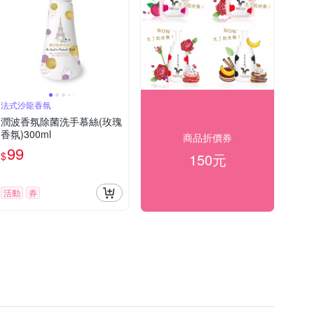
法式沙龍香氛
潤波香氛除菌洗手慕絲(玫瑰
香氛)300ml
商品折價券
99
$
150元
活動
券