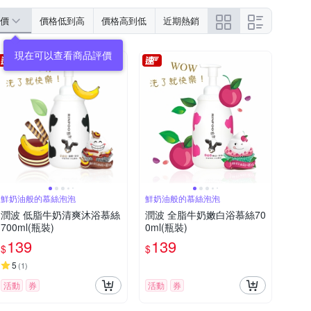
價
價格低到高
價格高到低
近期熱銷
現在可以查看商品評價
鮮奶油般的慕絲泡泡
鮮奶油般的慕絲泡泡
潤波 低脂牛奶清爽沐浴慕絲
潤波 全脂牛奶嫩白浴慕絲70
700ml(瓶裝)
0ml(瓶裝)
139
139
$
$
5
(
1
)
活動
券
活動
券