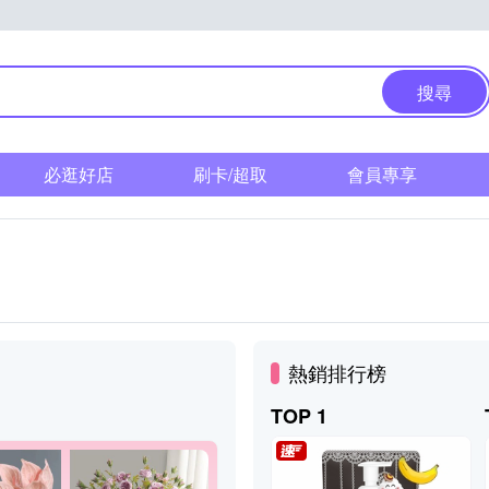
搜尋
必逛好店
刷卡/超取
會員專享
熱銷排行榜
TOP 1