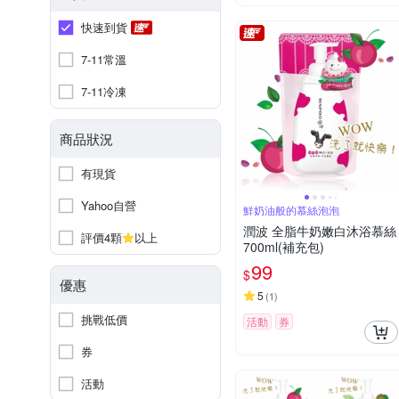
快速到貨
7-11常溫
7-11冷凍
商品狀況
有現貨
Yahoo自營
鮮奶油般的慕絲泡泡
潤波 全脂牛奶嫩白沐浴慕絲
評價4顆
以上
700ml(補充包)
99
$
優惠
5
(
1
)
挑戰低價
活動
券
券
活動