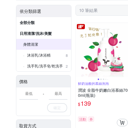
10 筆結果
依分類篩選
全部分類
日用清潔/洗沐/美髮
身體清潔
沐浴乳/沐浴精
8
洗手乳/洗手皂/乾洗手
2
價格
鮮奶油般的慕絲泡泡
潤波 全脂牛奶嫩白浴慕絲70
-
0ml(瓶裝)
139
$
確定
活動
券
取貨方式