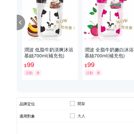
潤波 低脂牛奶清爽沐浴
潤波 全脂牛奶嫩白沐浴
慕絲700ml(補充包)
慕絲700ml(補充包)
99
99
$
$
活動
券
活動
券
開架
品牌定位
大人
適用對象
各種肌膚
沐浴乳/沐浴露/沐浴精
身體保養
手足保養
洗手
2030/12/01
適用膚質
品類
適用部位
製造日期/有效日期