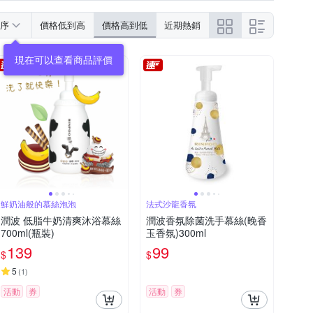
序
價格低到高
價格高到低
近期熱銷
鮮奶油般的慕絲泡泡
法式沙龍香氛
潤波 低脂牛奶清爽沐浴慕絲
潤波香氛除菌洗手慕絲(晚香
700ml(瓶裝)
玉香氛)300ml
139
99
$
$
5
(
1
)
活動
券
活動
券