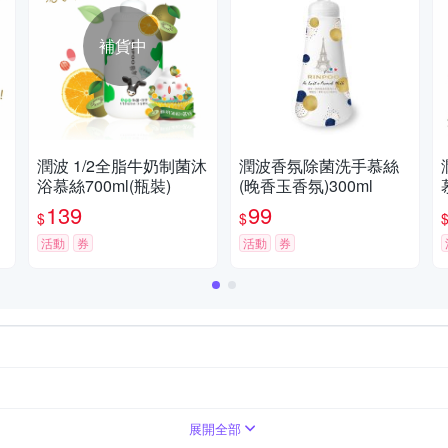
補貨中
潤波 1/2全脂牛奶制菌沐
潤波香氛除菌洗手慕絲
浴慕絲700ml(瓶裝)
(晚香玉香氛)300ml
139
99
$
$
活動
券
活動
券
乳/乾洗手
展開全部