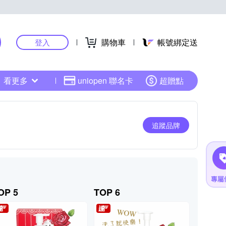
購物車
帳號綁定送
登入
看更多
uniopen 聯名卡
超贈點
追蹤品牌
OP 5
TOP 6
TOP