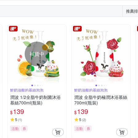
推薦排
補貨中
鮮奶油般的慕絲泡泡
鮮奶油般的慕絲泡泡
潤波 1/2全脂牛奶制菌沐浴
潤波 全脂牛奶極潤沐浴慕絲
慕絲700ml(瓶裝)
700ml(瓶裝)
139
139
$
$
5
5
(
1
)
(
2
)
活動
券
活動
券