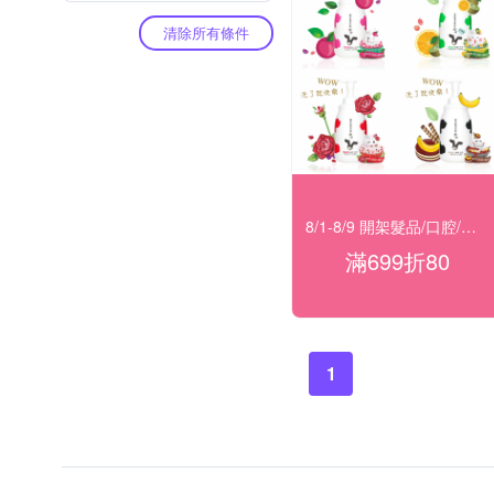
清除所有條件
8/1-8/9 開架髮品/口腔/洗沐★滿699折80
滿699折80
1