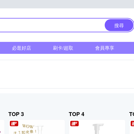
搜尋
必逛好店
刷卡/超取
會員專享
TOP 3
TOP 4
T