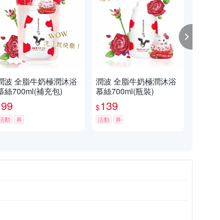
潤波 全脂牛奶極潤沐浴
潤波 全脂牛奶極潤沐浴
潤
慕絲700ml(補充包)
慕絲700ml(瓶裝)
(玫
99
139
9
$
$
$
活動
券
活動
券
活動