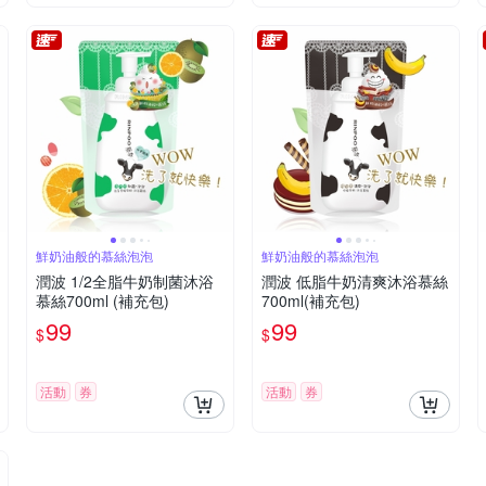
鮮奶油般的慕絲泡泡
鮮奶油般的慕絲泡泡
潤波 1/2全脂牛奶制菌沐浴
潤波 低脂牛奶清爽沐浴慕絲
慕絲700ml (補充包)
700ml(補充包)
99
99
$
$
活動
券
活動
券