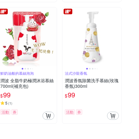
鮮奶油般的慕絲泡泡
法式沙龍香氛
潤波 全脂牛奶極潤沐浴慕絲
潤波香氛除菌洗手慕絲(玫瑰
700ml(補充包)
香氛)300ml
99
99
$
$
5
(
1
)
活動
券
活動
券