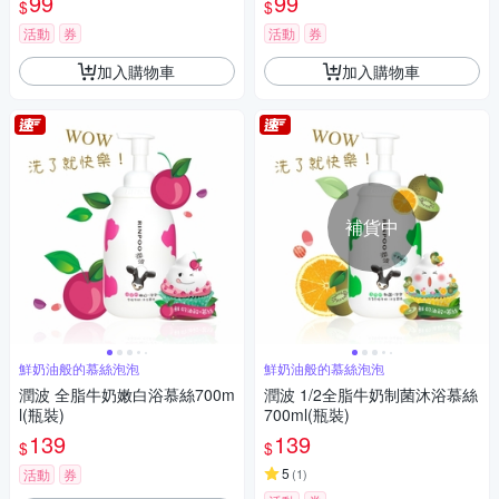
99
99
$
$
活動
券
活動
券
加入購物車
加入購物車
補貨中
鮮奶油般的慕絲泡泡
鮮奶油般的慕絲泡泡
潤波 全脂牛奶嫩白浴慕絲700m
潤波 1/2全脂牛奶制菌沐浴慕絲
l(瓶裝)
700ml(瓶裝)
139
139
$
$
5
活動
券
(
1
)