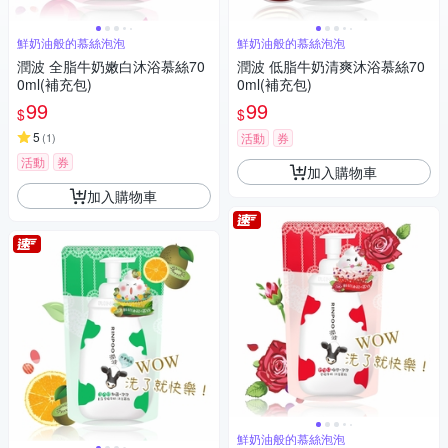
鮮奶油般的慕絲泡泡
鮮奶油般的慕絲泡泡
潤波 全脂牛奶嫩白沐浴慕絲70
潤波 低脂牛奶清爽沐浴慕絲70
0ml(補充包)
0ml(補充包)
99
99
$
$
5
(
1
)
活動
券
活動
券
加入購物車
加入購物車
鮮奶油般的慕絲泡泡