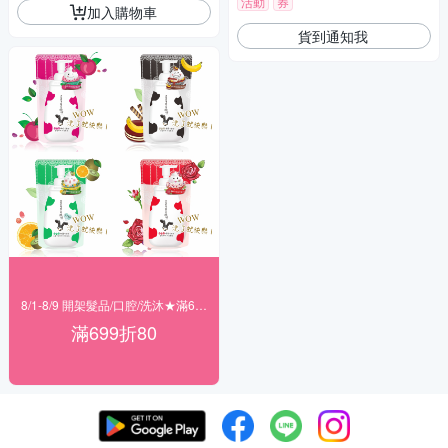
活動
券
加入購物車
貨到通知我
8/1-8/9 開架髮品/口腔/洗沐★滿699折80
滿699折80