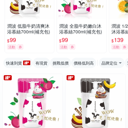
潤波 低脂牛奶清爽沐
潤波 全脂牛奶嫩白沐
潤波 1
浴慕絲700ml(補充包)
浴慕絲700ml(補充包)
沐浴慕絲7
99
99
139
$
$
$
活動
券
活動
券
活動
券
快速到貨
有現貨
挑戰低價
價格低到高
品牌定位