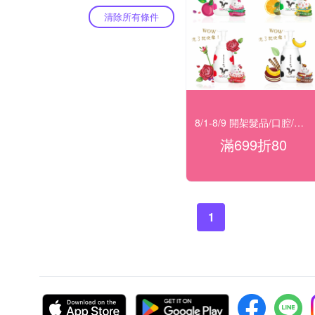
清除所有條件
8/1-8/9 開架髮品/口腔/洗沐★滿699折80
滿699折80
1