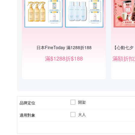
日本FineToday 滿1288折188
滿$1288折$188
開架
品牌定位
大人
適用對象
各種肌膚
沐浴乳/沐浴露/沐浴精
身體保養
手足保養
洗手
2030/12/01
適用膚質
品類
適用部位
製造日期/有效日期