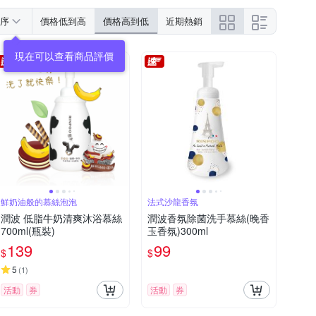
序
價格低到高
價格高到低
近期熱銷
現在可以查看商品評價
鮮奶油般的慕絲泡泡
法式沙龍香氛
潤波 低脂牛奶清爽沐浴慕絲
潤波香氛除菌洗手慕絲(晚香
700ml(瓶裝)
玉香氛)300ml
139
99
$
$
5
(
1
)
活動
券
活動
券