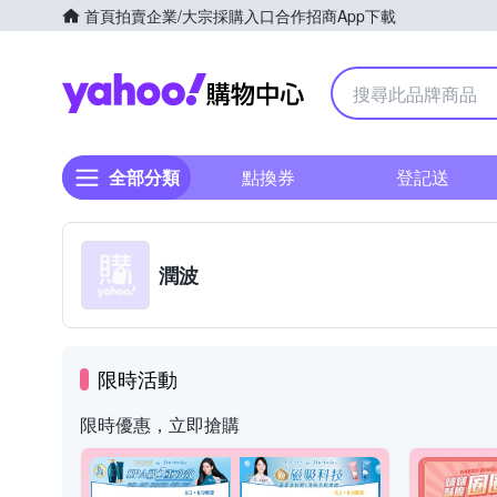
首頁
拍賣
企業/大宗採購入口
合作招商
App下載
Yahoo購物中心
全部分類
點換券
登記送
潤波
限時活動
限時優惠，立即搶購