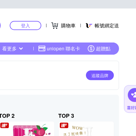
購物車
帳號綁定送
登入
看更多
uniopen 聯名卡
超贈點
追蹤品牌
TOP 2
TOP 3
TOP