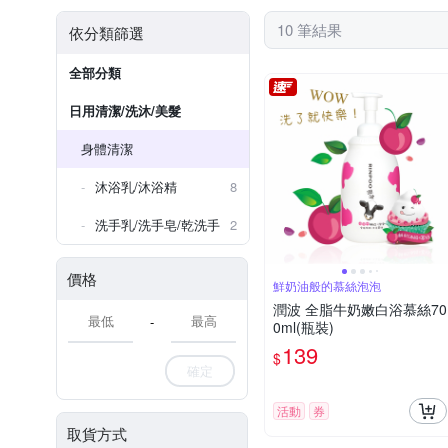
10 筆結果
依分類篩選
全部分類
日用清潔/洗沐/美髮
身體清潔
沐浴乳/沐浴精
8
洗手乳/洗手皂/乾洗手
2
價格
鮮奶油般的慕絲泡泡
潤波 全脂牛奶嫩白浴慕絲70
-
0ml(瓶裝)
139
$
確定
活動
券
取貨方式