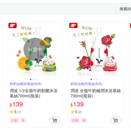
推薦排
補貨中
鮮奶油般的慕絲泡泡
鮮奶油般的慕絲泡泡
潤波 1/2全脂牛奶制菌沐浴
潤波 全脂牛奶極潤沐浴慕絲
慕絲700ml(瓶裝)
700ml(瓶裝)
139
139
$
$
5
5
(
1
)
(
2
)
活動
券
活動
券