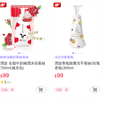
鮮奶油般的慕絲泡泡
法式沙龍香氛
潤波 全脂牛奶極潤沐浴慕絲
潤波香氛除菌洗手慕絲(玫瑰
700ml(補充包)
香氛)300ml
99
99
$
$
5
(
1
)
活動
券
活動
券