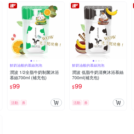
鮮奶油般的慕絲泡泡
鮮奶油般的慕絲泡泡
潤波 1/2全脂牛奶制菌沐浴
潤波 低脂牛奶清爽沐浴慕絲
慕絲700ml (補充包)
700ml(補充包)
99
99
$
$
活動
券
活動
券