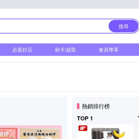
搜尋
必逛好店
刷卡/超取
會員專享
熱銷排行榜
TOP 1