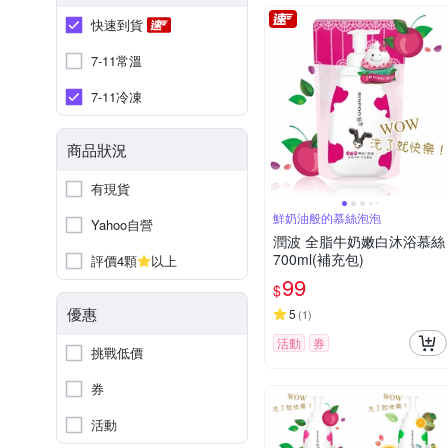
快速到貨
7-11常溫
7-11冷凍
商品狀況
有現貨
鮮奶油般的慕絲泡泡
Yahoo自營
潤波 全脂牛奶嫩白沐浴慕絲
700ml(補充包)
評價4顆
以上
99
$
優惠
5
(
1
)
活動
券
挑戰低價
券
活動