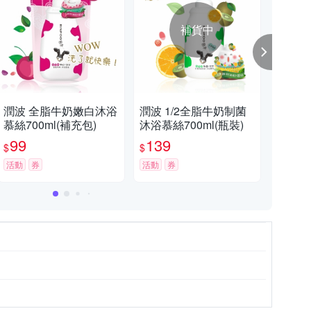
補貨中
潤波 全脂牛奶嫩白沐浴
潤波 1/2全脂牛奶制菌
潤
慕絲700ml(補充包)
沐浴慕絲700ml(瓶裝)
(晚
99
139
9
$
$
$
活動
券
活動
券
活動