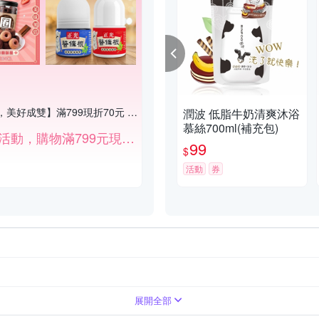
【心動七夕，美好成雙】滿799現折70元 (不累計，部分特價品不列入折扣)
潤波 低脂牛奶清爽沐浴
慕絲700ml(補充包)
滿額折扣活動，購物滿799元現折70元。（部份商品除外）
99
$
活動
券
乳/乾洗手
展開全部