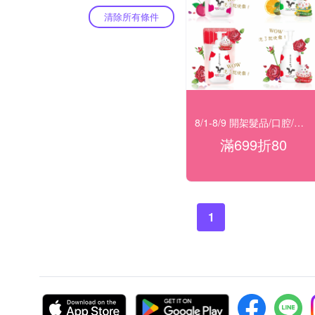
清除所有條件
8/1-8/9 開架髮品/口腔/洗沐★滿699折80
滿699折80
1