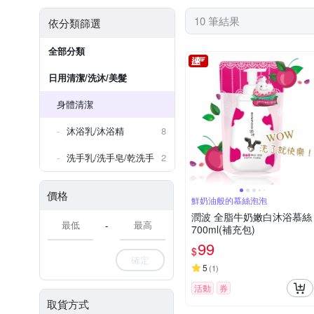
10 筆結果
依分類篩選
全部分類
日用清潔/洗沐/美髮
身體清潔
沐浴乳/沐浴精
8
洗手乳/洗手皂/乾洗手
2
價格
鮮奶油般的慕絲泡泡
潤波 全脂牛奶嫩白沐浴慕絲
-
700ml(補充包)
99
$
確定
5
(
1
)
活動
券
取貨方式