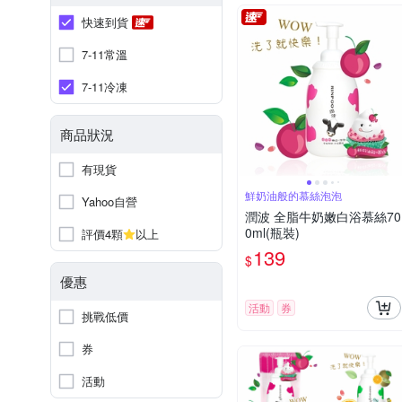
快速到貨
7-11常溫
7-11冷凍
商品狀況
有現貨
鮮奶油般的慕絲泡泡
Yahoo自營
潤波 全脂牛奶嫩白浴慕絲70
0ml(瓶裝)
評價4顆
以上
139
$
優惠
活動
券
挑戰低價
券
活動