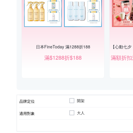
日本FineToday 滿1288折188
滿$1288折$188
開架
品牌定位
大人
適用對象
各種肌膚
沐浴乳/沐浴露/沐浴精
身體保養
手足保養
洗手
2030/12/01
適用膚質
品類
適用部位
製造日期/有效日期