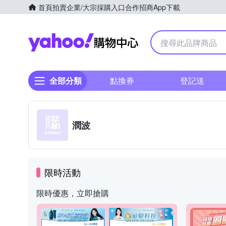
首頁
拍賣
企業/大宗採購入口
合作招商
App下載
Yahoo購物中心
全部分類
點換券
登記送
潤波
限時活動
限時優惠，立即搶購