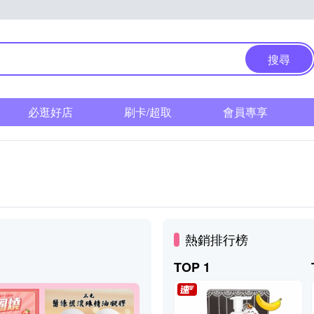
搜尋
必逛好店
刷卡/超取
會員專享
熱銷排行榜
TOP 1