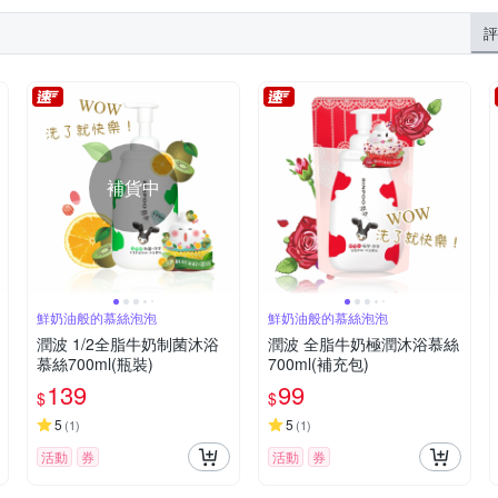
評
補貨中
鮮奶油般的慕絲泡泡
鮮奶油般的慕絲泡泡
潤波 1/2全脂牛奶制菌沐浴
潤波 全脂牛奶極潤沐浴慕絲
慕絲700ml(瓶裝)
700ml(補充包)
139
99
$
$
5
5
(
1
)
(
1
)
活動
券
活動
券