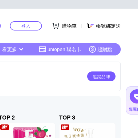
購物車
帳號綁定送
登入
看更多
uniopen 聯名卡
超贈點
追蹤品牌
TOP 2
TOP 3
TOP