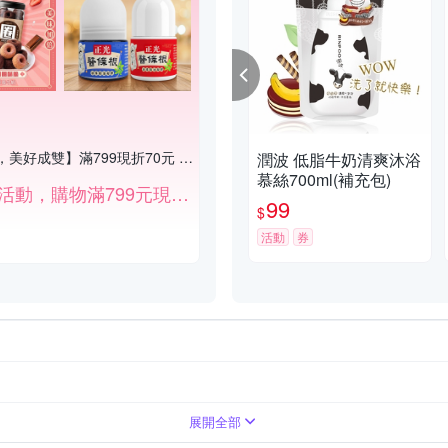
【心動七夕，美好成雙】滿799現折70元 (不累計，部分特價品不列入折扣)
潤波 低脂牛奶清爽沐浴
慕絲700ml(補充包)
滿額折扣活動，購物滿799元現折70元。（部份商品除外）
99
$
活動
券
乳/乾洗手
展開全部