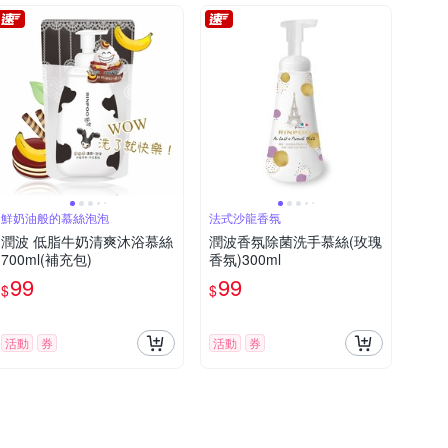
鮮奶油般的慕絲泡泡
法式沙龍香氛
潤波 低脂牛奶清爽沐浴慕絲
潤波香氛除菌洗手慕絲(玫瑰
700ml(補充包)
香氛)300ml
99
99
$
$
活動
券
活動
券