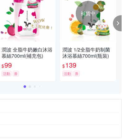
補貨中
潤波 全脂牛奶嫩白沐浴
潤波 1/2全脂牛奶制菌
潤
慕絲700ml(補充包)
沐浴慕絲700ml(瓶裝)
(晚
99
139
9
$
$
$
活動
券
活動
券
活動