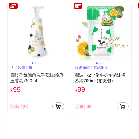
法式沙龍香氛
鮮奶油般的慕絲泡泡
潤波香氛除菌洗手慕絲(晚香
潤波 1/2全脂牛奶制菌沐浴
玉香氛)300ml
慕絲700ml (補充包)
99
99
$
$
活動
券
活動
券