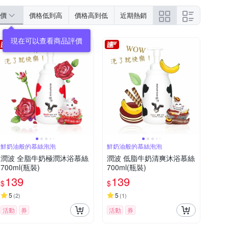
價
價格低到高
價格高到低
近期熱銷
現在可以查看商品評價
鮮奶油般的慕絲泡泡
鮮奶油般的慕絲泡泡
潤波 全脂牛奶極潤沐浴慕絲
潤波 低脂牛奶清爽沐浴慕絲
700ml(瓶裝)
700ml(瓶裝)
139
139
$
$
5
5
(
2
)
(
1
)
活動
券
活動
券