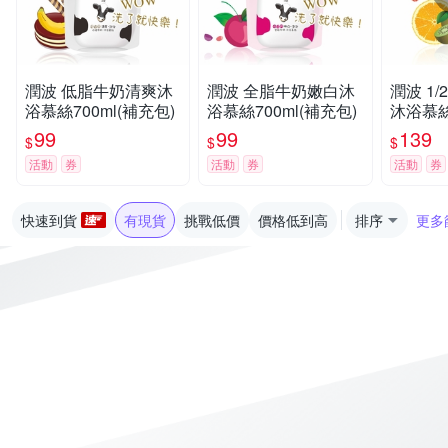
潤波 低脂牛奶清爽沐
潤波 全脂牛奶嫩白沐
潤波 1
浴慕絲700ml(補充包)
浴慕絲700ml(補充包)
沐浴慕絲7
99
99
139
$
$
$
活動
券
活動
券
活動
券
快速到貨
有現貨
挑戰低價
價格低到高
排序
更多