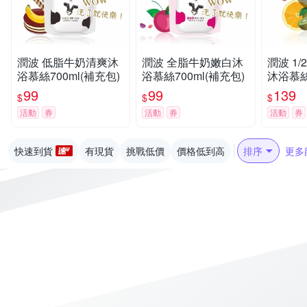
潤波 低脂牛奶清爽沐
潤波 全脂牛奶嫩白沐
潤波 1
浴慕絲700ml(補充包)
浴慕絲700ml(補充包)
沐浴慕絲7
99
99
139
$
$
$
活動
券
活動
券
活動
券
快速到貨
有現貨
挑戰低價
價格低到高
排序
更多