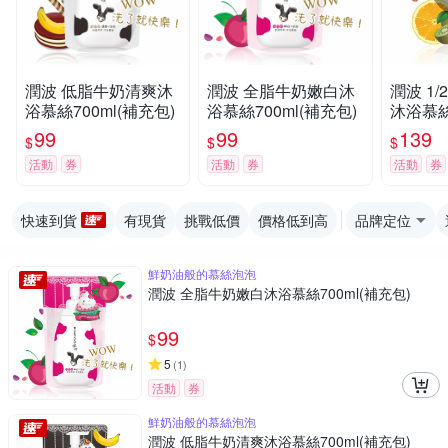
潤波 低脂牛奶清爽沐
潤波 全脂牛奶嫩白沐
潤波 1
浴慕絲700ml(補充包)
浴慕絲700ml(補充包)
沐浴慕絲7
99
99
139
$
$
$
活動
券
活動
券
活動
券
快速到貨
有現貨
挑戰低價
價格低到高
品牌定位
鮮奶油般的慕絲泡泡
潤波 全脂牛奶嫩白沐浴慕絲700ml(補充包)
99
$
5
(
1
)
活動
券
鮮奶油般的慕絲泡泡
潤波 低脂牛奶清爽沐浴慕絲700ml(補充包)