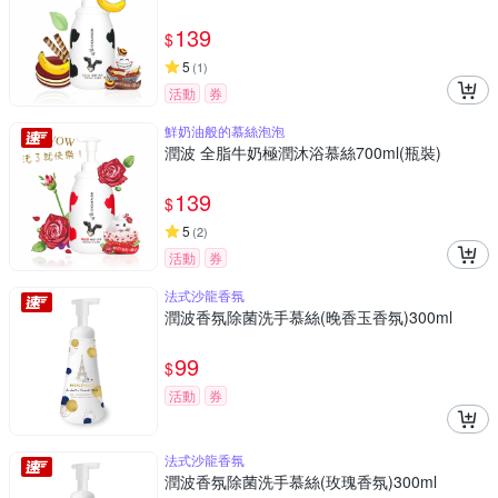
139
$
5
(
1
)
活動
券
鮮奶油般的慕絲泡泡
潤波 全脂牛奶極潤沐浴慕絲700ml(瓶裝)
139
$
5
(
2
)
活動
券
法式沙龍香氛
潤波香氛除菌洗手慕絲(晚香玉香氛)300ml
99
$
活動
券
法式沙龍香氛
潤波香氛除菌洗手慕絲(玫瑰香氛)300ml