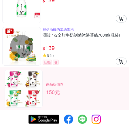
$
鮮奶油般的慕絲泡泡
潤波 1/2全脂牛奶制菌沐浴慕絲700ml(瓶裝)
補貨中
139
$
5
(
1
)
活動
券
商品折價券
150元