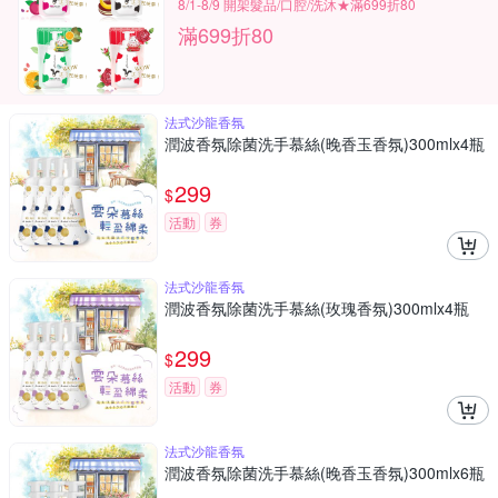
8/1-8/9 開架髮品/口腔/洗沐★滿699折80
滿699折80
法式沙龍香氛
潤波香氛除菌洗手慕絲(晚香玉香氛)300mlx4瓶
299
$
活動
券
法式沙龍香氛
潤波香氛除菌洗手慕絲(玫瑰香氛)300mlx4瓶
299
$
活動
券
法式沙龍香氛
潤波香氛除菌洗手慕絲(晚香玉香氛)300mlx6瓶