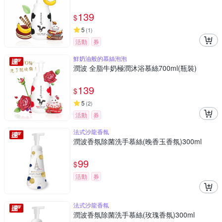
139
$
5
(
1
)
活動
券
鮮奶油般的慕絲泡泡
潤波 全脂牛奶極潤沐浴慕絲700ml(瓶裝)
139
$
5
(
2
)
活動
券
法式沙龍香氛
潤波香氛除菌洗手慕絲(晚香玉香氛)300ml
99
$
活動
券
法式沙龍香氛
潤波香氛除菌洗手慕絲(玫瑰香氛)300ml