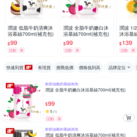
潤波 低脂牛奶清爽沐
潤波 全脂牛奶嫩白沐
潤波 1
浴慕絲700ml(補充包)
浴慕絲700ml(補充包)
沐浴慕絲7
99
99
139
$
$
$
活動
券
活動
券
活動
券
快速到貨
有現貨
挑戰低價
價格低到高
品牌定位
鮮奶油般的慕絲泡泡
潤波 全脂牛奶嫩白沐浴慕絲700ml(補充包)
99
$
5
(
1
)
活動
券
鮮奶油般的慕絲泡泡
潤波 低脂牛奶清爽沐浴慕絲700ml(補充包)