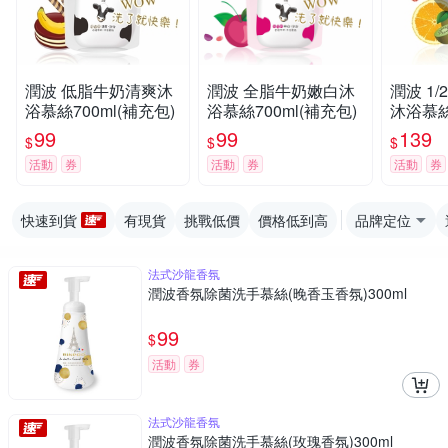
潤波 低脂牛奶清爽沐
潤波 全脂牛奶嫩白沐
潤波 1
浴慕絲700ml(補充包)
浴慕絲700ml(補充包)
沐浴慕絲7
99
99
139
$
$
$
活動
券
活動
券
活動
券
快速到貨
有現貨
挑戰低價
價格低到高
品牌定位
法式沙龍香氛
潤波香氛除菌洗手慕絲(晚香玉香氛)300ml
99
$
活動
券
法式沙龍香氛
潤波香氛除菌洗手慕絲(玫瑰香氛)300ml