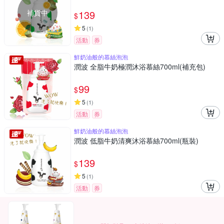
補貨中
139
$
5
(
1
)
活動
券
鮮奶油般的慕絲泡泡
潤波 全脂牛奶極潤沐浴慕絲700ml(補充包)
99
$
5
(
1
)
活動
券
鮮奶油般的慕絲泡泡
潤波 低脂牛奶清爽沐浴慕絲700ml(瓶裝)
139
$
5
(
1
)
活動
券