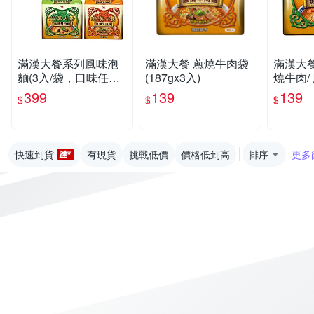
滿漢大餐系列風味泡
滿漢大餐 蔥燒牛肉袋
滿漢大餐
麵(3入/袋，口味任選
(187gx3入)
燒牛肉/
共3組)
燒豬肉 
399
139
139
$
$
$
組
快速到貨
有現貨
挑戰低價
價格低到高
排序
更多