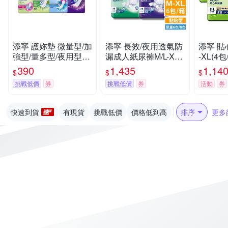
添寧 護妳墊 微量型/加
添寧 長效/夜用透氣防
添寧 貼
強型/量多型/夜用型(6
漏成人紙尿褲M/L-XL
-XL(4
包/箱購)
(6包/箱購,黏貼型)
人紙尿褲
390
1,435
1,14
$
$
$
挑戰低價
券
挑戰低價
券
活動
券
快速到貨
有現貨
挑戰低價
價格低到高
排序
更多