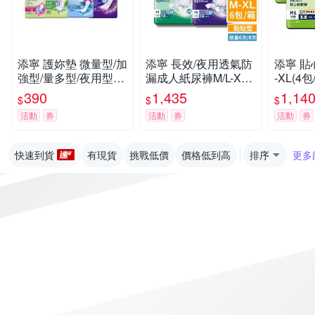
添寧 護妳墊 微量型/加
添寧 長效/夜用透氣防
添寧 貼
強型/量多型/夜用型(6
漏成人紙尿褲M/L-XL
-XL(4
包/箱購)
(6包/箱購,黏貼型)
人紙尿褲
390
1,435
1,14
$
$
$
活動
券
活動
券
活動
券
快速到貨
有現貨
挑戰低價
價格低到高
排序
更多