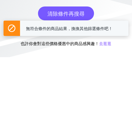
清除條件再搜尋
無符合條件的商品結果，換換其他篩選條件吧！
或
也許你會對這些價格優惠中的商品感興趣！
去逛逛