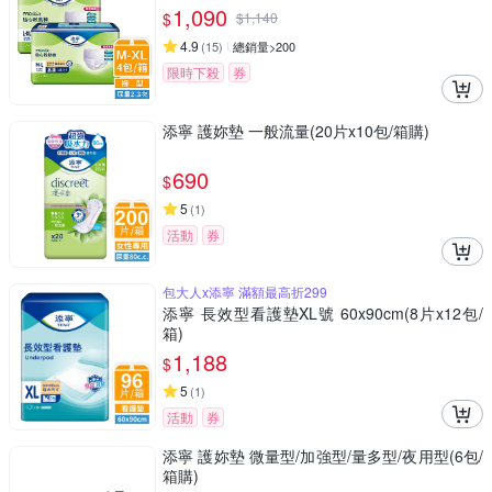
1,090
$
$
1,140
4.9
(
15
)
總銷量>200
限時下殺
券
添寧 護妳墊 一般流量(20片x10包/箱購)
690
$
5
(
1
)
活動
券
包大人x添寧 滿額最高折299
添寧 長效型看護墊XL號 60x90cm(8片x12包/
箱)
1,188
$
5
(
1
)
活動
券
添寧 護妳墊 微量型/加強型/量多型/夜用型(6包/
箱購)