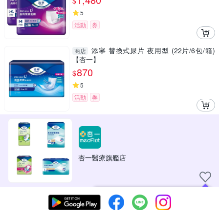
$
5
活動
券
添寧 替換式尿片 夜用型 (22片/6包/箱)
商店
【杏一】
870
$
5
活動
券
杏一醫療旗艦店
現在可以追蹤你喜愛的商店！