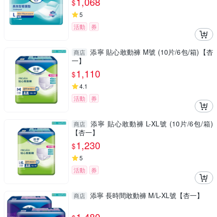
1,068
$
5
活動
券
添寧 貼心敢動褲 M號 (10片/6包/箱)【杏
商店
一】
1,110
$
4.1
活動
券
添寧 貼心敢動褲 L-XL號 (10片/6包/箱)
商店
【杏一】
1,230
$
5
活動
券
添寧 長時間敢動褲 M/L-XL號【杏一】
商店
1,480