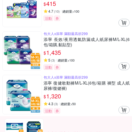
415
$
4.7
(
10
)
總銷量>100
活動
券
包大人x添寧 滿額最高折299
添寧 長效/夜用透氣防漏成人紙尿褲M/L-XL(6
包/箱購,黏貼型)
1,435
$
5
(
3
)
總銷量>100
活動
券
包大人x添寧 滿額最高折299
添寧 復健敢動褲M/L-XL(6包/箱購 褲型 成人紙
尿褲/復健褲)
1,320
$
4.3
(
3
)
總銷量>50
活動
券