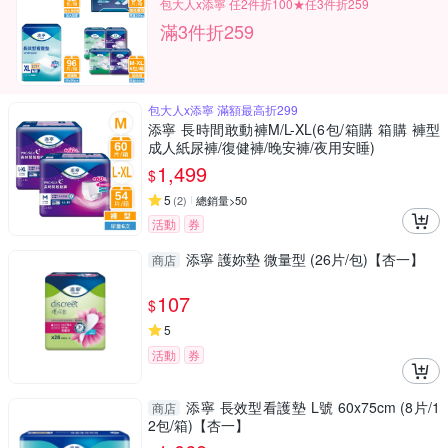
包大人x添寧 任2件折100★任3件折259
滿3件折259
包大人x添寧 滿額最高折299
添寧 長時間敢動褲M/L-XL(6包/箱購 箱購 褲型
成人紙尿褲/復健褲/晚安褲/夜用安睡)
1,499
$
5
(
2
)
總銷量>50
活動
券
添寧 護妳墊 微量型 (26片/包)【杏一】
商店
107
$
5
活動
券
添寧 長效型看護墊 L號 60x75cm (8片/1
商店
2包/箱)【杏一】