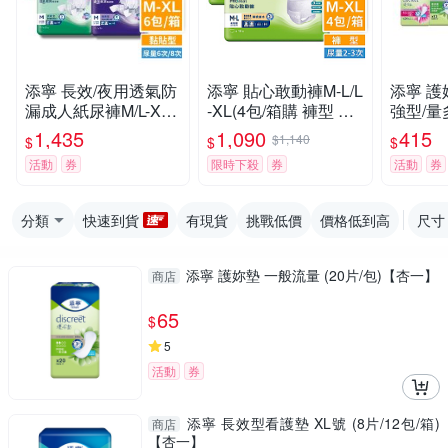
添寧 長效/夜用透氣防
添寧 貼心敢動褲M-L/L
添寧 護
漏成人紙尿褲M/L-XL
-XL(4包/箱購 褲型 成
強型/量
(6包/箱購,黏貼型)
人紙尿褲/復健褲)
包/箱購)
1,435
1,090
415
$1,140
$
$
$
活動
券
限時下殺
券
活動
券
分類
快速到貨
有現貨
挑戰低價
價格低到高
尺寸
添寧 護妳墊 一般流量 (20片/包)【杏一】
商店
65
$
5
活動
券
添寧 長效型看護墊 XL號 (8片/12包/箱)
商店
【杏一】