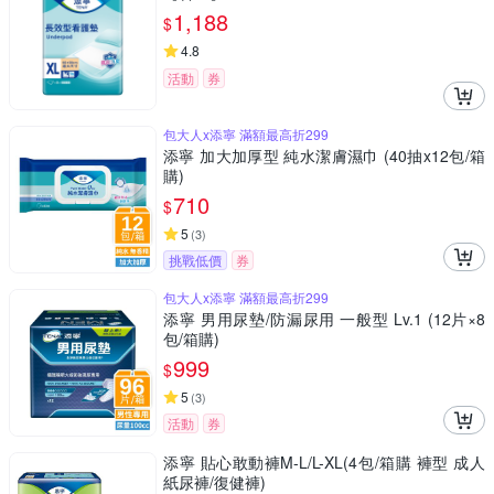
1,188
$
4.8
活動
券
包大人x添寧 滿額最高折299
添寧 加大加厚型 純水潔膚濕巾 (40抽x12包/箱
購)
710
$
5
(
3
)
挑戰低價
券
包大人x添寧 滿額最高折299
添寧 男用尿墊/防漏尿用 一般型 Lv.1 (12片×8
包/箱購)
999
$
5
(
3
)
活動
券
添寧 貼心敢動褲M-L/L-XL(4包/箱購 褲型 成人
紙尿褲/復健褲)