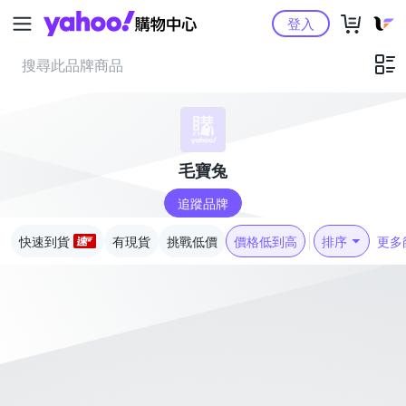
Yahoo購物中心
登入
毛寶兔
追蹤品牌
快速到貨
有現貨
挑戰低價
價格低到高
排序
更多