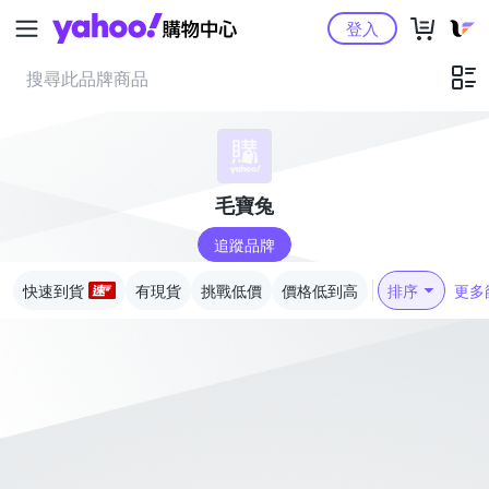
Yahoo購物中心
登入
毛寶兔
追蹤品牌
快速到貨
有現貨
挑戰低價
價格低到高
排序
更多