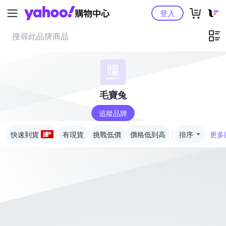
Yahoo購物中心
登入
毛寶兔
追蹤品牌
快速到貨
有現貨
挑戰低價
價格低到高
排序
更多