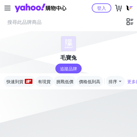
Yahoo購物中心
登入
毛寶兔
追蹤品牌
快速到貨
有現貨
挑戰低價
價格低到高
排序
更多