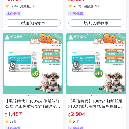
5
5
(
50
)
總銷量>50
(
52
)
總銷量>300
挑戰低價
挑戰低價
加入購物車
加入購物車
【毛孩時代】100%左旋離胺酸
【毛孩時代】100%左旋離胺酸
x5盒(添加黑酵母/貓狗保健食
x10盒(添加黑酵母/貓狗保健食
品/貓狗免疫力保健/寵物保健)
品/貓狗免疫力保健/寵物保健)
1,487
2,904
$
$
5
5
(
3
)
(
4
)
挑戰低價
挑戰低價