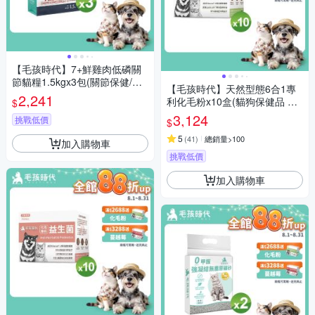
【毛孩時代】7+鮮雞肉低磷關
節貓糧1.5kgx3包(關節保健/老
【毛孩時代】天然型態6合1專
貓飼料/貓乾糧/無穀貓糧)
2,241
利化毛粉x10盒(貓狗保健品 貓
$
化毛排毛保健品)
3,124
挑戰低價
$
5
(
41
)
總銷量>100
加入購物車
挑戰低價
加入購物車