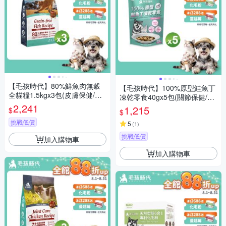
【毛孩時代】80%鮮魚肉無穀
【毛孩時代】100%原型鮭魚丁
全貓糧1.5kgx3包(皮膚保健/貓
凍乾零食40gx5包(關節保健/犬
飼料/貓乾糧/無穀貓糧)
2,241
貓凍乾/犬貓零食/貓咪凍乾/貓咪
1,215
$
$
零食)
挑戰低價
5
(
1
)
挑戰低價
加入購物車
加入購物車