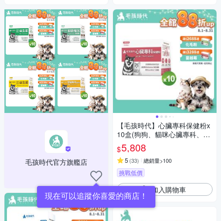
【毛孩時代】心臟專科保健粉x
10盒(狗狗、貓咪心臟專科、Q1
0)
5,808
$
5
(
33
)
總銷量>100
毛孩時代官方旗艦店
挑戰低價
加入購物車
現在可以追蹤你喜愛的商店！