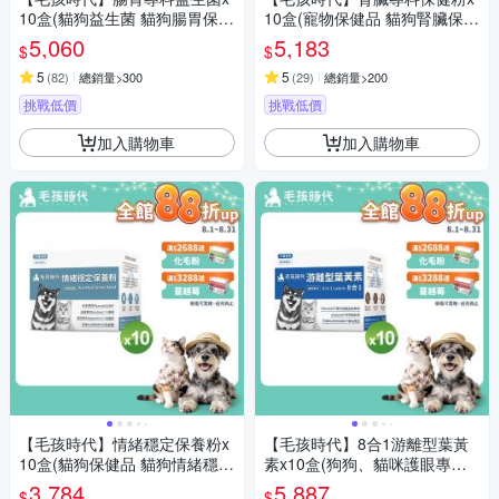
10盒(貓狗益生菌 貓狗腸胃保
10盒(寵物保健品 貓狗腎臟保健
健)
品)
5,060
5,183
$
$
5
5
(
82
)
總銷量>300
(
29
)
總銷量>200
挑戰低價
挑戰低價
加入購物車
加入購物車
【毛孩時代】情緒穩定保養粉x
【毛孩時代】8合1游離型葉黃
10盒(貓狗保健品 貓狗情緒穩定
素x10盒(狗狗、貓咪護眼專
保健)
用、市面專利成分)★獸醫推薦
3,784
5,887
$
$