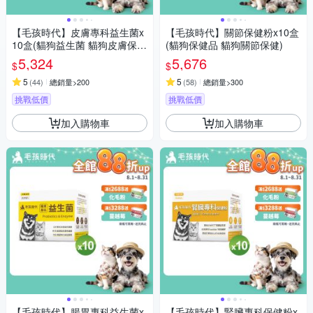
【毛孩時代】皮膚專科益生菌x
【毛孩時代】關節保健粉x10盒
10盒(貓狗益生菌 貓狗皮膚保
(貓狗保健品 貓狗關節保健)
健)
5,324
5,676
$
$
5
5
(
44
)
總銷量>200
(
58
)
總銷量>300
挑戰低價
挑戰低價
加入購物車
加入購物車
【毛孩時代】腸胃專科益生菌x
【毛孩時代】腎臟專科保健粉x