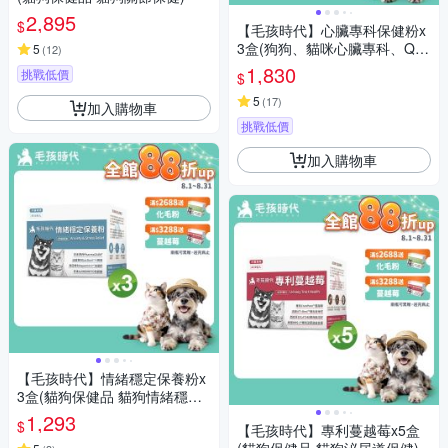
2,895
$
【毛孩時代】心臟專科保健粉x
3盒(狗狗、貓咪心臟專科、Q1
5
(
12
)
0)
1,830
挑戰低價
$
5
(
17
)
加入購物車
挑戰低價
加入購物車
【毛孩時代】情緒穩定保養粉x
3盒(貓狗保健品 貓狗情緒穩定
保健)
1,293
$
【毛孩時代】專利蔓越莓x5盒