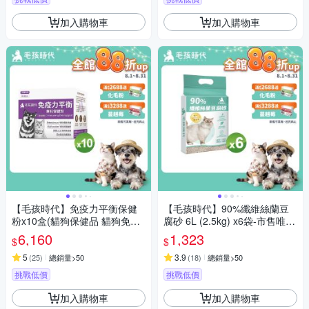
加入購物車
加入購物車
【毛孩時代】免疫力平衡保健
【毛孩時代】90%纖維絲蘭豆
粉x10盒(貓狗保健品 貓狗免疫
腐砂 6L (2.5kg) x6袋-市售唯一
力保健品)
SGS及Intertek雙認證抗菌除臭
6,160
1,323
$
$
貓砂
5
3.9
(
25
)
總銷量>50
(
18
)
總銷量>50
挑戰低價
挑戰低價
加入購物車
加入購物車