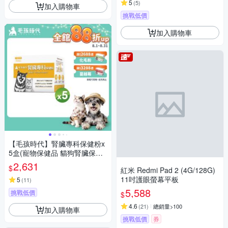
5
(
5
)
加入購物車
挑戰低價
加入購物車
【毛孩時代】腎臟專科保健粉x
5盒(寵物保健品 貓狗腎臟保健
品)
2,631
$
紅米 Redmi Pad 2 (4G/128G)
11吋護眼螢幕平板
5
(
11
)
5,588
挑戰低價
$
4.6
(
21
)
總銷量>100
加入購物車
挑戰低價
券