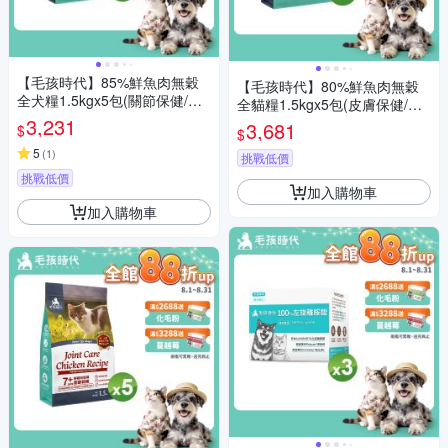
【毛孩時代】85%鮮魚肉無穀
【毛孩時代】80%鮮魚肉無穀
全犬糧1.5kgx5包(關節保健/狗
全貓糧1.5kgx5包(皮膚保健/貓
飼料/狗乾糧/無穀狗糧)
3,231
飼料/貓乾糧/無穀貓糧)
3,681
$
$
5
(
1
)
挑戰低價
挑戰低價
加入購物車
加入購物車