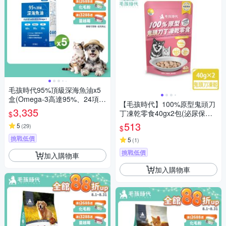
毛孩時代95%頂級深海魚油x5
盒(Omega-3高達95%、24項國
【毛孩時代】100%原型鬼頭刀
際專利、專利SPD去腥味技術)
3,335
丁凍乾零食40gx2包(泌尿保健/
$
犬貓凍乾/犬貓零食/貓咪凍乾/貓
513
5
(
29
)
$
咪零食)
挑戰低價
5
(
1
)
挑戰低價
加入購物車
加入購物車