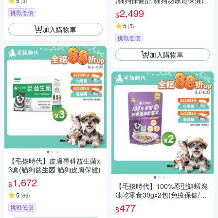
(貓狗保健品 貓狗泌尿道保健)
5
(
3
)
2,499
挑戰低價
$
5
(
5
)
加入購物車
挑戰低價
加入購物車
【毛孩時代】皮膚專科益生菌x
3盒(貓狗益生菌 貓狗皮膚保健)
1,672
$
【毛孩時代】100%原型鮮蝦塊
凍乾零食30gx2包(免疫保健/犬
5
(
66
)
貓凍乾/犬貓零食/貓咪凍乾/貓咪
477
挑戰低價
$
零食)