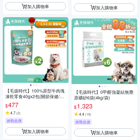
加入購物車
加入購物車
【毛孩時代】100%原型牛肉塊
【毛孩時代】0甲醛強凝結無塵
凍乾零食40gx2包(關節保健/犬
原礦砂6袋(4kg/袋)
貓凍乾/犬貓零食/貓咪凍乾/貓咪
477
1,323
$
$
零食)
4.7
(
2
)
4.4
(
19
)
挑戰低價
挑戰低價
加入購物車
加入購物車