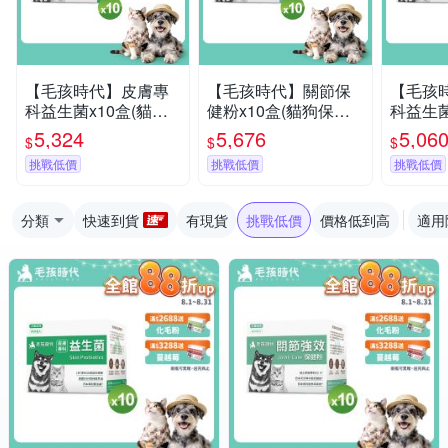
【毛孩時代】皮膚專
【毛孩時代】關節保
【毛孩
科益生菌x10盒(貓狗
健粉x10盒(貓狗保健
科益生菌
益生菌 貓狗皮膚保健)
品 貓狗關節保健)
益生菌 
5,324
5,676
5,06
$
$
$
挑戰低價
挑戰低價
挑戰低價
分類
快速到貨
有現貨
挑戰低價
價格低到高
適用