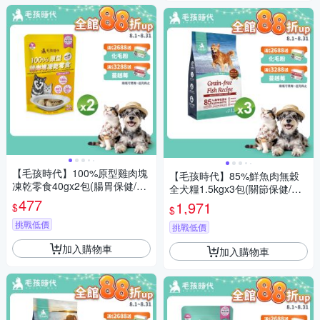
【毛孩時代】100%原型雞肉塊
【毛孩時代】85%鮮魚肉無穀
凍乾零食40gx2包(腸胃保健/犬
全犬糧1.5kgx3包(關節保健/狗
貓凍乾/犬貓零食/貓咪凍乾/貓咪
477
飼料/狗乾糧/無穀狗糧)
1,971
$
$
零食)
挑戰低價
挑戰低價
加入購物車
加入購物車