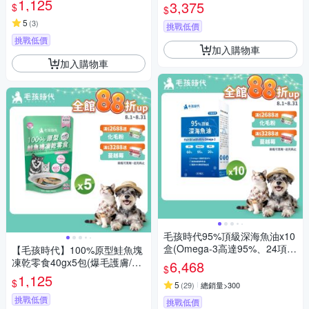
1,125
飼料/貓乾糧/無穀貓糧)
3,375
$
$
零食)
5
(
3
)
挑戰低價
挑戰低價
加入購物車
加入購物車
毛孩時代95%頂級深海魚油x10
盒(Omega-3高達95%、24項國
【毛孩時代】100%原型鮭魚塊
際專利、專利SPD去腥味技術)
凍乾零食40gx5包(爆毛護膚/犬
6,468
$
貓凍乾/犬貓零食/貓咪凍乾/貓咪
1,125
$
5
(
29
)
總銷量>300
零食)
挑戰低價
挑戰低價