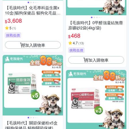
【毛孩時代】化毛專科益生菌x
10盒(貓狗保健品 貓狗化毛益生
菌保健品)
3,608
$
【毛孩時代】0甲醛強凝結無塵
原礦砂2袋(4kg/袋)
5
(
1
)
468
挑戰低價
$
4.7
(
13
)
加入購物車
挑戰低價
加入購物車
【毛孩時代】關節保健粉x5盒
(貓狗保健品 貓狗關節保健)