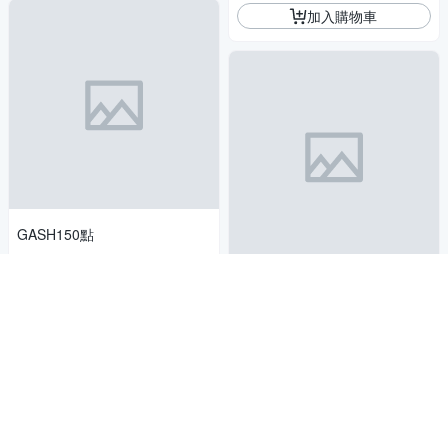
加入購物車
GASH150點
143
$150
$
【毛孩時代】腸胃專科益生菌x
總銷量>600
10盒(貓狗益生菌 貓狗腸胃保
挑戰低價
健)
5,060
$
加入購物車
5
(
82
)
總銷量>300
挑戰低價
加入購物車