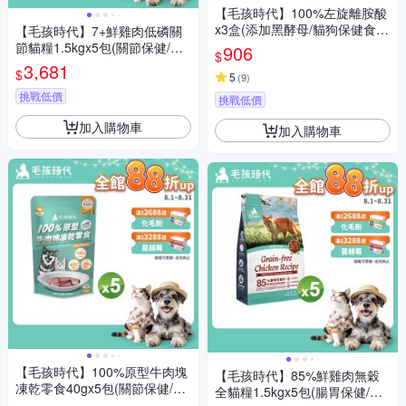
【毛孩時代】100%左旋離胺酸
x3盒(添加黑酵母/貓狗保健食
【毛孩時代】7+鮮雞肉低磷關
品/貓狗免疫力保健/寵物保健)
節貓糧1.5kgx5包(關節保健/老
906
$
貓飼料/貓乾糧/無穀貓糧)
3,681
$
5
(
9
)
挑戰低價
挑戰低價
加入購物車
加入購物車
【毛孩時代】100%原型牛肉塊
【毛孩時代】85%鮮雞肉無穀
凍乾零食40gx5包(關節保健/犬
全貓糧1.5kgx5包(腸胃保健/貓
貓凍乾/犬貓零食/貓咪凍乾/貓咪