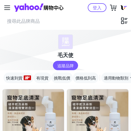
Yahoo購物中心
登入
毛天使
追蹤品牌
快速到貨
有現貨
挑戰低價
價格低到高
適用動物類別