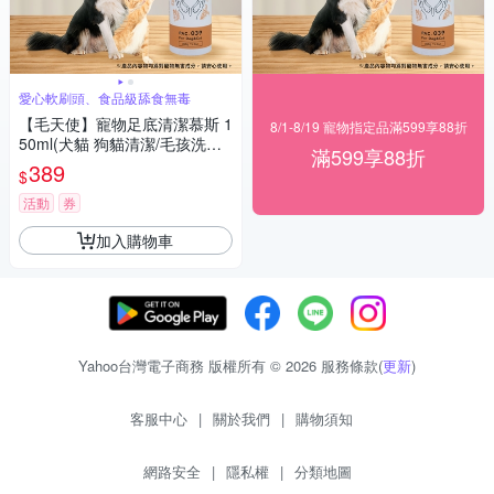
愛心軟刷頭、食品級舔食無毒
【毛天使】寵物足底清潔慕斯 1
8/1-8/19 寵物指定品滿599享88折
50ml(犬貓 狗貓清潔/毛孩洗腳
滿599享88折
神器/免沖洗/清潔保濕)
389
$
活動
券
加入購物車
Yahoo台灣電子商務 版權所有 © 2026 服務條款(
更新
)
客服中心
|
關於我們
|
購物須知
網路安全
|
隱私權
|
分類地圖