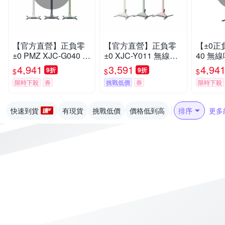
【官方直營】正負零
【官方直營】正負零
【±0正
±0 PMZ XJC-G040 無
±0 XJC-Y011 無線吸
40 無
線吸塵器 白
塵器 無印美型居家詫
4,941
3,591
4,94
9折
9折
$
$
$
寂風
限時下殺
券
挑戰低價
券
限時下殺
快速到貨
有現貨
挑戰低價
價格低到高
排序
更多