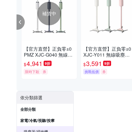
補貨中
【官方直營】正負零±0
【官方直營】正負零±0
PMZ XJC-G040 無線吸
XJC-Y011 無線吸塵器
塵器 白
無印美型居家詫寂風
4,941
3,591
9折
9折
$
$
限時下殺
券
挑戰低價
券
依分類篩選
全部分類
家電/冷氣/視聽/按摩
吸塵器/掃地機