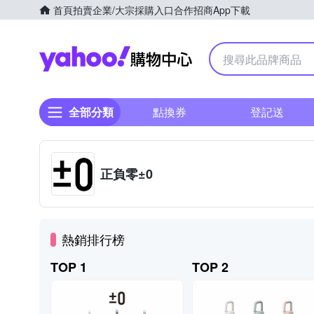
首頁
拍賣
企業/大宗採購入口
合作招商
App下載
Yahoo購物中心
全部分類
點換券
登記送
正負零±0
熱銷排行榜
TOP 1
TOP 2