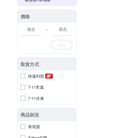
價格
-
確定
取貨方式
快速到貨
7-11常溫
7-11冷凍
商品狀況
有現貨
Yahoo自營