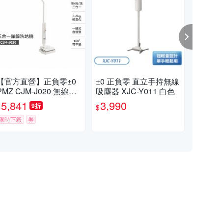
【官方直營】正負零±0
±0 正負零 直立手持無線
±0
PMZ CJM-J020 無線智
吸塵器 XJC-Y011 白色
三合
能洗地機 白
J02
5,841
3,990
7,
9折
$
$
$
限時下殺
券