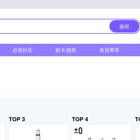
搜尋
必逛好店
刷卡/超取
會員專享
TOP 3
TOP 4
T