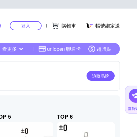
購物車
帳號綁定送
登入
看更多
uniopen 聯名卡
超贈點
追蹤品牌
OP 5
TOP 6
TOP