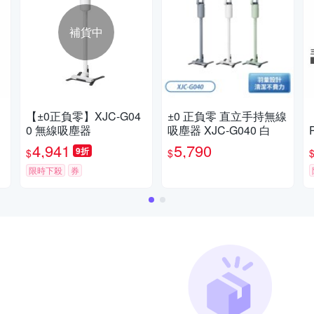
補貨中
【±0正負零】XJC-G04
±0 正負零 直立手持無線
0 無線吸塵器
吸塵器 XJC-G040 白
4,941
5,790
9折
$
$
限時下殺
券