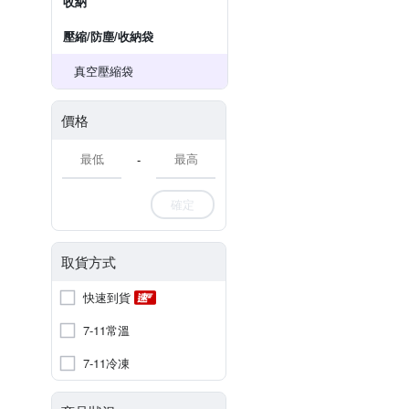
收納
壓縮/防塵/收納袋
真空壓縮袋
價格
-
確定
取貨方式
快速到貨
7-11常溫
7-11冷凍