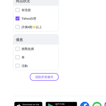
商品狀況
有現貨
Yahoo自營
評價4顆
以上
優惠
挑戰低價
券
活動
清除所有條件