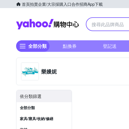
首頁
拍賣
企業/大宗採購入口
合作招商
App下載
Yahoo購物中心
全部分類
點換券
登記送
樂嫚妮
依分類篩選
全部分類
家具/寢具/收納/修繕