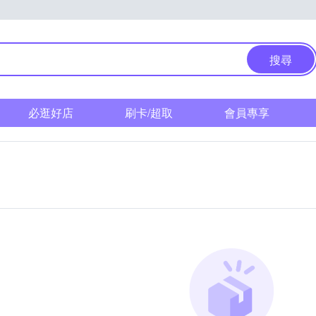
搜尋
必逛好店
刷卡/超取
會員專享