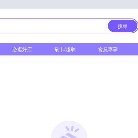
搜尋
必逛好店
刷卡/超取
會員專享