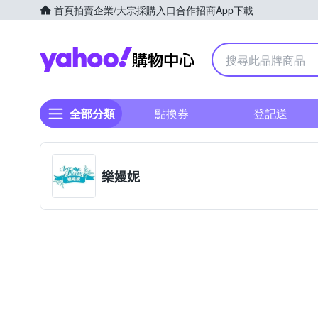
首頁
拍賣
企業/大宗採購入口
合作招商
App下載
Yahoo購物中心
全部分類
點換券
登記送
樂嫚妮