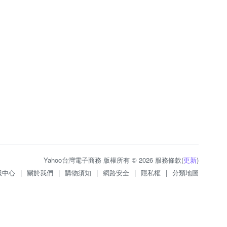
Yahoo台灣電子商務 版權所有 © 2026 服務條款(
更新
)
服中心
|
關於我們
|
購物須知
|
網路安全
|
隱私權
|
分類地圖