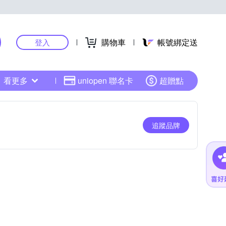
購物車
帳號綁定送
登入
看更多
uniopen 聯名卡
超贈點
追蹤品牌