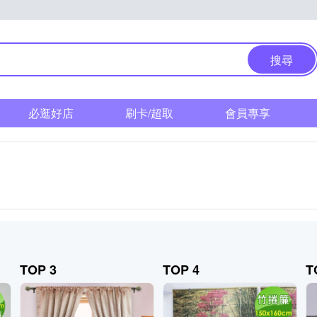
搜尋
必逛好店
刷卡/超取
會員專享
TOP 3
TOP 4
T