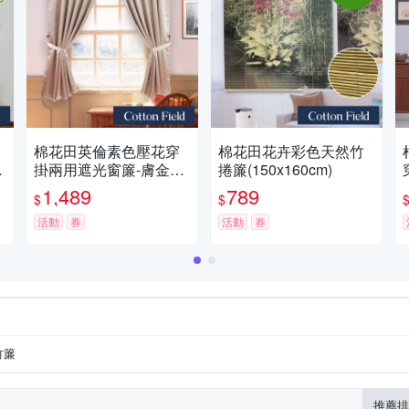
棉花田英倫素色壓花穿
棉花田花卉彩色天然竹
3
掛兩用遮光窗簾-膚金色
捲簾(150x160cm)
(270x165cm)
1,489
789
$
$
活動
券
活動
券
竹簾
推薦排