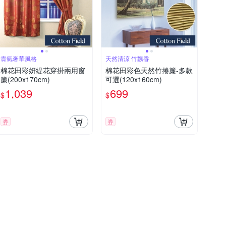
貴氣奢華風格
天然清涼 竹飄香
棉花田彩妍緹花穿掛兩用窗
棉花田彩色天然竹捲簾-多款
簾(200x170cm)
可選(120x160cm)
1,039
699
$
$
券
券