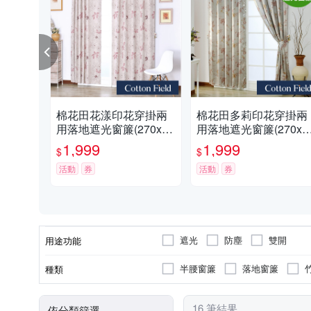
棉花田花漾印花穿掛兩
棉花田多莉印花穿掛兩
用落地遮光窗簾(270x23
用落地遮光窗簾(270x2
0cm)
0cm)
1,999
1,999
$
$
活動
券
活動
券
遮光
防塵
雙開
用途功能
半腰窗簾
落地窗簾
種類
16 筆結果
依分類篩選