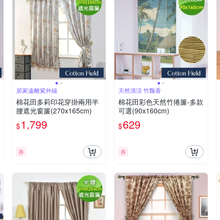
居家遠離紫外線
天然清涼 竹飄香
棉花田多莉印花穿掛兩用半
棉花田彩色天然竹捲簾-多款
腰遮光窗簾(270x165cm)
可選(90x160cm)
1,799
629
$
$
券
券