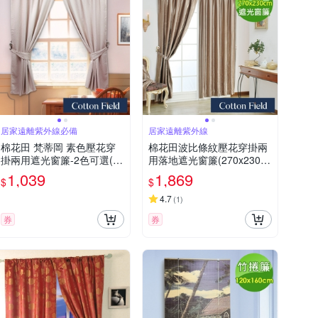
居家遠離紫外線必備
居家遠離紫外線
棉花田 梵蒂岡 素色壓花穿
棉花田波比條紋壓花穿掛兩
掛兩用遮光窗簾-2色可選(20
用落地遮光窗簾(270x230c
0x170cm)
m)
1,039
1,869
$
$
4.7
(
1
)
券
券