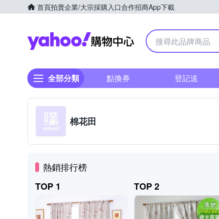
首頁
拍賣
企業/大宗採購入口
合作招商
App下載
Yahoo購物中心
全部分類
點換券
登記送
棉花田
熱銷排行榜
TOP 1
TOP 2