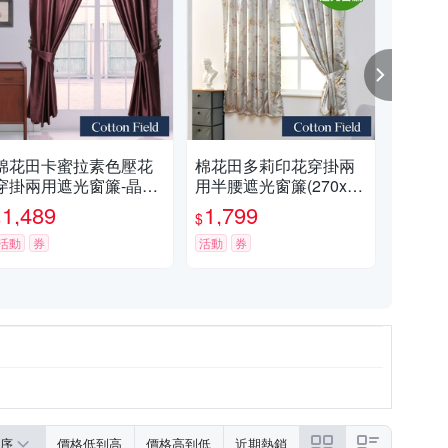
棉花田卡蜜拉素色壓花
棉花田多莉印花穿掛兩
棉花
穿掛兩用遮光窗簾-晶漾
用半腰遮光窗簾(270x16
多款
紅(270x210cm)
5cm)
1,489
1,799
6
$
$
$
活動
券
活動
券
活動
序
價格低到高
價格高到低
近期熱銷