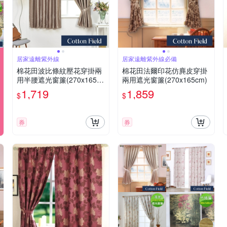
居家遠離紫外線
居家遠離紫外線必備
棉花田波比條紋壓花穿掛兩
棉花田法爾印花仿麂皮穿掛
用半腰遮光窗簾(270x165c
兩用遮光窗簾(270x165cm)
m)
1,719
1,859
$
$
券
券