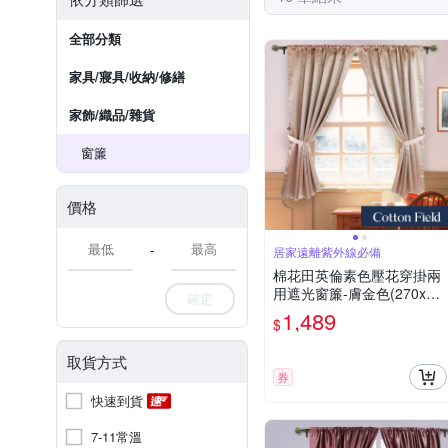
全部分類
家具/寢具/收納/修繕
家飾/織品/雜貨
窗簾
價格
-
居家遠離紫外線必備
棉花田英倫素色壓花穿掛兩
用遮光窗簾-膚金色(270x16
確定
5cm)
1,489
$
取貨方式
券
快速到貨
7-11常溫