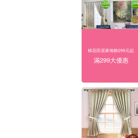
棉花田居家佈飾299元起
滿299大優惠