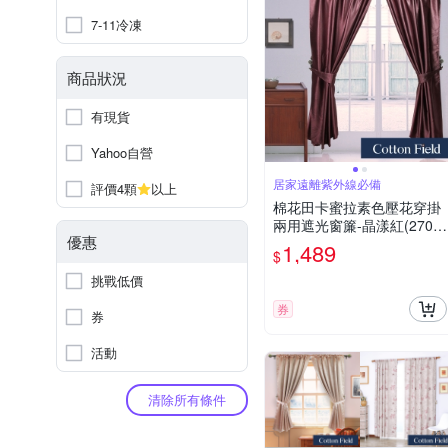
7-11冷凍
商品狀況
有現貨
Yahoo自營
居家遠離紫外線必備
評價4顆
以上
棉花田卡蜜拉素色壓花穿掛
兩用遮光窗簾-晶漾紅(270x
優惠
210cm)
1,489
$
挑戰低價
券
券
活動
清除所有條件