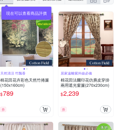
天然清涼 竹飄香
居家遠離紫外線必備
棉花田花卉彩色天然竹捲簾
棉花田法爾印花仿麂皮穿掛
(150x160cm)
兩用遮光窗簾(270x230cm)
789
2,239
$
$
券
券