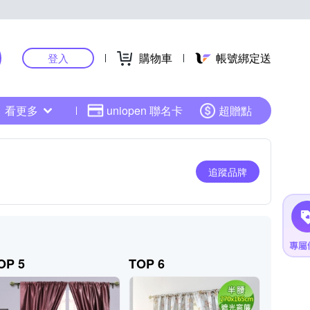
購物車
帳號綁定送
登入
看更多
uniopen 聯名卡
超贈點
追蹤品牌
OP 5
TOP 6
TOP