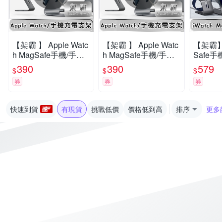
【架霸 】 Apple Watc
【架霸 】 Apple Watc
【架霸】 
h MagSafe手機/手錶
h MagSafe手機/手錶
Safe
充電支架_灰色
充電支架_灰色
架-雙座
390
390
579
$
$
$
券
券
券
快速到貨
有現貨
挑戰低價
價格低到高
排序
更多