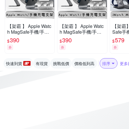
【架霸 】 Apple Watc
【架霸 】 Apple Watc
【架霸】 
h MagSafe手機/手錶
h MagSafe手機/手錶
Safe
充電支架_灰色
充電支架_灰色
架-雙座
390
390
579
$
$
$
券
券
券
快速到貨
有現貨
挑戰低價
價格低到高
排序
更多