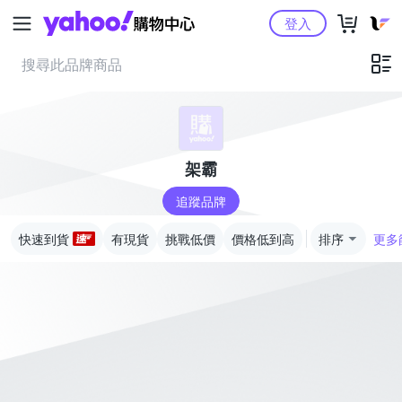
Yahoo購物中心
登入
架霸
追蹤品牌
快速到貨
有現貨
挑戰低價
價格低到高
排序
更多