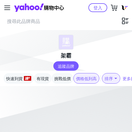
Yahoo購物中心
登入
架霸
追蹤品牌
快速到貨
有現貨
挑戰低價
價格低到高
排序
更多