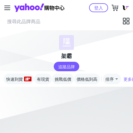
Yahoo購物中心
登入
架霸
追蹤品牌
快速到貨
有現貨
挑戰低價
價格低到高
排序
更多